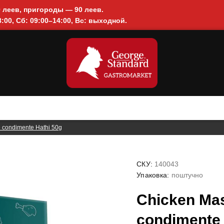
0 леев, пригороды — 90 леев.
:00, Сб: 09:00–14:00, Вс: выходной.
 condimente Hathi 50g
СКУ:
140043
Упаковка:
поштучно
Chicken Ma
condimente 