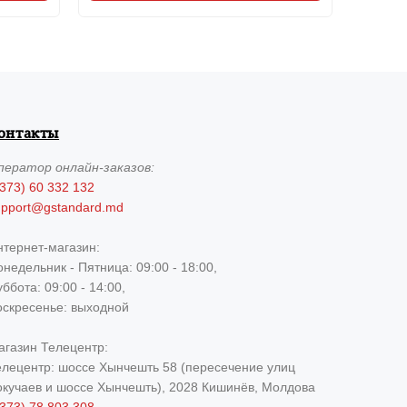
онтакты
ператор
онлайн-заказов:
373) 60 332 132
upport@gstandard.md
нтернет-магазин:
недельник - Пятница: 09:00 - 18:00,
ббота: 09:00 - 14:00,
оскресенье: выходной
агазин Телецентр:
елецентр: шоссе Хынчешть 58 (пересечение улиц
окучаев и шоссе Хынчешть), 2028 Кишинёв, Молдова