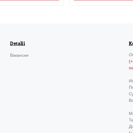
Detalii
К
О
Вакансии
(+
s
И
По
Су
В
М
Т
Д