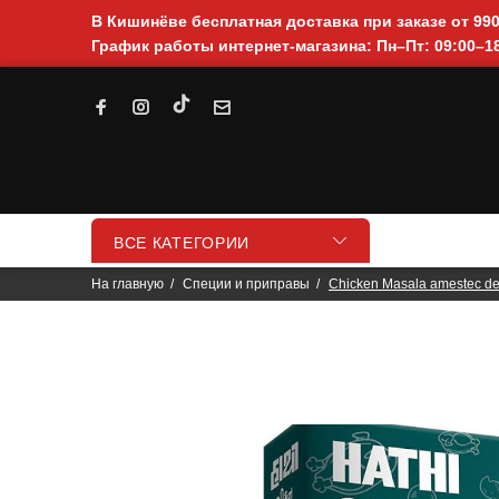
В Кишинёве бесплатная доставка при заказе от 99
График работы интернет-магазина: Пн–Пт: 09:00–18
ВСЕ КАТЕГОРИИ
На главную
Специи и приправы
Chicken Masala amestec de