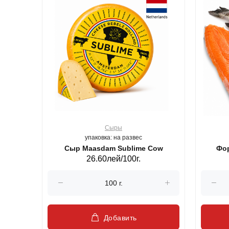
Сыры
упаковка: на развес
ерб GS,440 г.
Сыр Maasdam Sublime Cow
Фор
26.60лей/100г.
Добавить