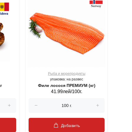
Рыба и морепродукты
О
упаковка: на развес
г
Филе лосося ПРЕМИУМ (кг)
41.99лей/100г.
Добавить