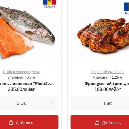
Рыба и морепродукты
Жареный цыпленок
упаковка: ~ 0.7 кг
упаковка: ~ 1.25 кг
ель лососевая "Păstrăv
Французский гриль, к
235.00лей/кг
198.00лей/кг
Moldovenesc"
Добавить
Добавить