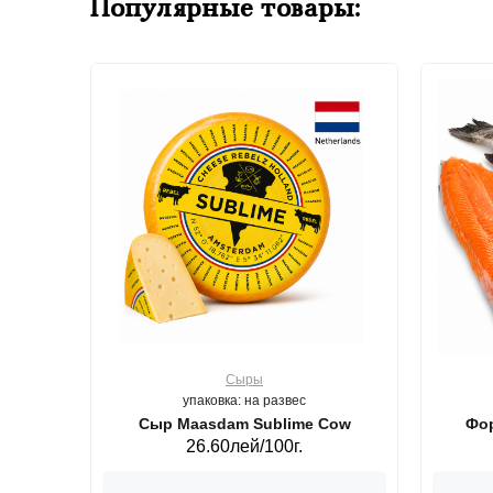
Популярные товары:
Сыры
упаковка: на развес
ерб GS,440 г.
Сыр Maasdam Sublime Cow
Фор
26.60лей/100г.