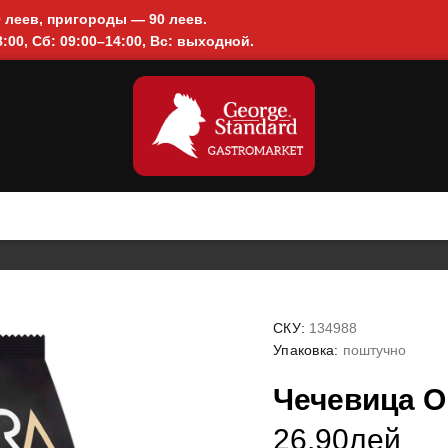
0 леев, пригороды — 90 леев.
:00, Сб: 09:00–14:00, Вс: выходной.
СКУ:
134988
Упаковка:
поштучно
Чечевица О
26.90лей