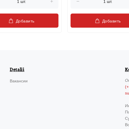
Добавить
Добавить
Detalii
К
О
Вакансии
(+
s
И
По
Су
В