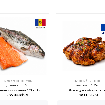
Рыба и морепродукты
Жареный цыпленок
упаковка: ~ 0.7 кг
упаковка: ~ 1.25 кг
ель лососевая "Păstrăv
Французский гриль, к
235.00лей/кг
198.00лей/кг
Moldovenesc"