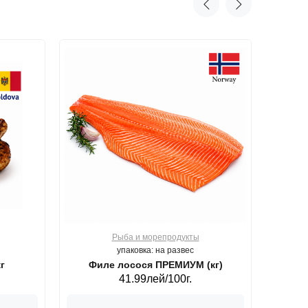
Рыба и морепродукты
О
упаковка: на развес
г
Филе лосося ПРЕМИУМ (кг)
41.99лей/100г.