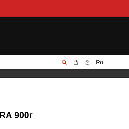
Ro
RА 900г