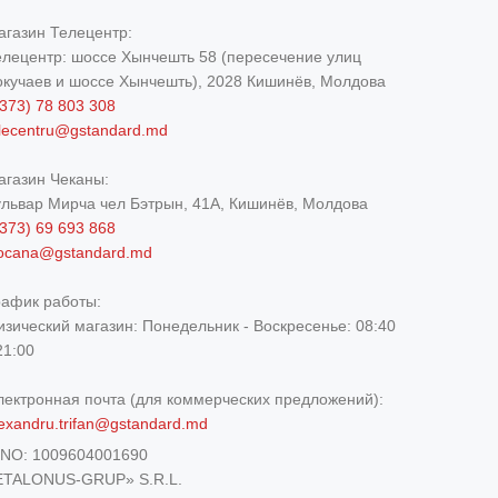
агазин Телецентр:
елецентр: шоссе Хынчешть 58 (пересечение улиц
окучаев и шоссе Хынчешть), 2028 Кишинёв, Молдова
373) 78 803 308
elecentru@gstandard.md
агазин Чеканы:
ульвар Мирча чел Бэтрын, 41A, Кишинёв, Молдова
373) 69 693 868
iocana@gstandard.md
рафик работы:
изический магазин:
Понедельник - Воскресенье: 08:40
21:00
лектронная почта (для коммерческих предложений):
exandru.trifan@gstandard.md
DNO:
1009604001690
ETALONUS-GRUP» S.R.L.