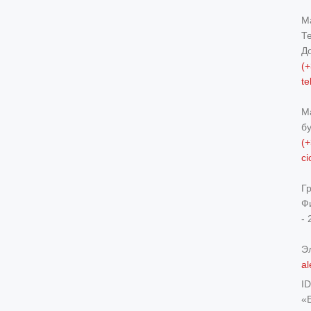
М
Т
Д
(+
t
М
б
(+
c
Г
Ф
- 
Э
al
I
«