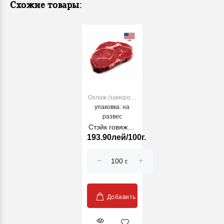
Схожие товары:
Охлаж./заморож.
упаковка: на
говядина
развес
Стэйк говяжий
193.90лей/100г.
Angus Ribeye
США
Добавить