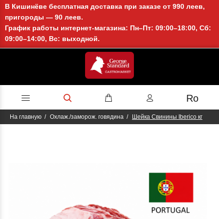
В Кишинёве бесплатная доставка при заказе от 990 леев,
пригороды — 90 леев.
График работы интернет-магазина: Пн–Пт: 09:00–18:00, Сб:
09:00–14:00, Вс: выходной.
Ro
На главную
Охлаж./заморож. говядина
Шейка Свинины Iberico кг