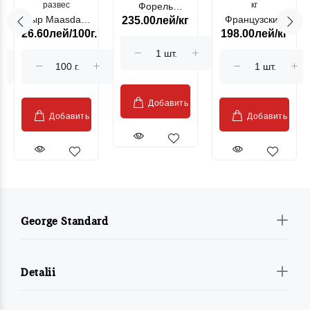
развес
кг
Форель
Сыр Maasdam
Французский
235.00лей/кг
лососевая
26.60лей/100г.
198.00лей/кг
Sublime Cow
гриль, кг
"Păstrăv
Moldovenesc"
Добавить
Добавить
Добавить
George Standard
Detalii