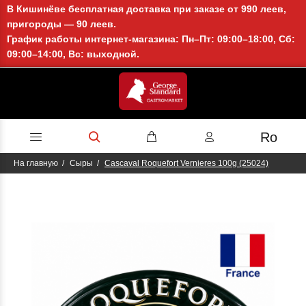
В Кишинёве бесплатная доставка при заказе от 990 леев,
пригороды — 90 леев.
График работы интернет-магазина: Пн–Пт: 09:00–18:00, Сб:
09:00–14:00, Вс: выходной.
Ro
На главную
Сыры
Cascaval Roquefort Vernieres 100g (25024)