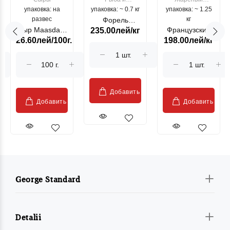
упаковка: на
упаковка: ~ 0.7 кг
морепродукты
упаковка: ~ 1.25
цыпленок
развес
кг
Форель
Сыр Maasdam
Французский
235.00лей/кг
лососевая
26.60лей/100г.
198.00лей/кг
Sublime Cow
гриль, кг
"Păstrăv
Moldovenesc"
Добавить
Добавить
Добавить
George Standard
Detalii