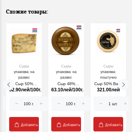
Схожие товары:
Сыры
Сыры
Сыры
упаковка: на
упаковка: на
упаковка:
развес
развес
поштучно
Сыр 50%
Сыр 48%
Сыр 50% Baby
52.90лей/100г.
63.10лей/100г.
321.00лей
коровий
Gouda Roemer
Goat Natural
черный лук
XO (20208)
400g (24600)
Добавить
Добавить
Добавить