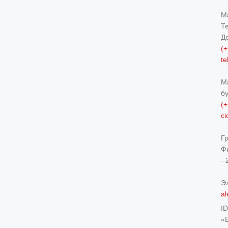
М
Т
Д
(+
t
М
б
(+
c
Г
Ф
- 
Э
al
I
«