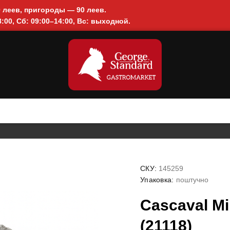
0 леев, пригороды — 90 леев.
:00, Сб: 09:00–14:00, Вс: выходной.
СКУ:
145259
Упаковка:
поштучно
Cascaval Mi
(21118)