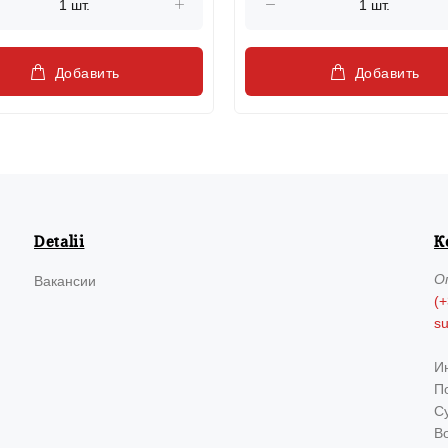
Добавить
Добавить
Detalii
К
О
Вакансии
(+
s
И
По
Су
В