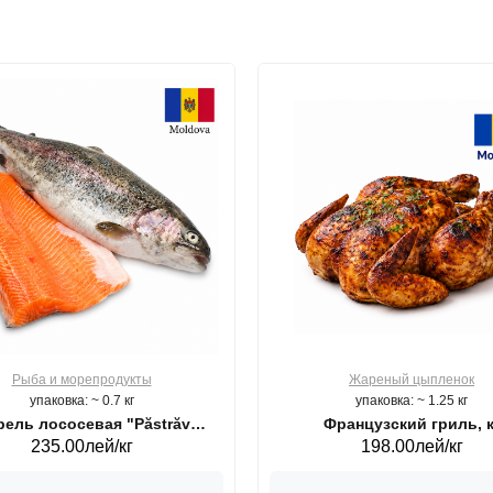
Рыба и морепродукты
Жареный цыпленок
упаковка: ~ 0.7 кг
упаковка: ~ 1.25 кг
ель лососевая "Păstrăv
Французский гриль, к
235.00лей/кг
198.00лей/кг
Moldovenesc"