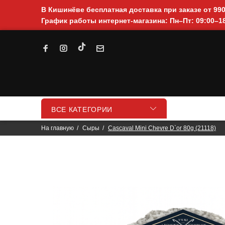
В Кишинёве бесплатная доставка при заказе от 99
График работы интернет-магазина: Пн–Пт: 09:00–18
ВСЕ КАТЕГОРИИ
На главную
Сыры
Cascaval Mini Chevre D`or 80g (21118)