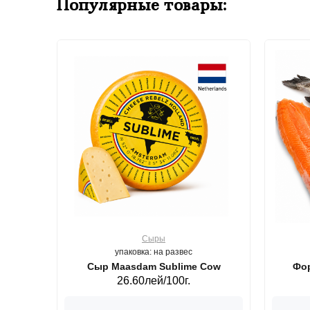
Популярные товары:
Сыры
упаковка: на развес
ерб GS,440 г.
Сыр Maasdam Sublime Cow
Фор
26.60лей/100г.