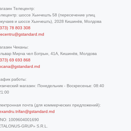
агазин Телецентр:
елецентр: шоссе Хынчешть 58 (пересечение улиц
окучаев и шоссе Хынчешть), 2028 Кишинёв, Молдова
373) 78 803 308
elecentru@gstandard.md
агазин Чеканы:
ульвар Мирча чел Бэтрын, 41A, Кишинёв, Молдова
373) 69 693 868
iocana@gstandard.md
рафик работы:
изический магазин:
Понедельник - Воскресенье: 08:40
21:00
лектронная почта (для коммерческих предложений):
exandru.trifan@gstandard.md
DNO:
1009604001690
ETALONUS-GRUP» S.R.L.