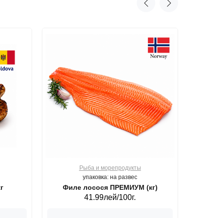
Рыба и морепродукты
О
упаковка: на развес
г
Филе лосося ПРЕМИУМ (кг)
41.99лей/100г.