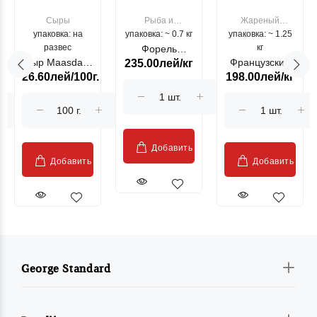
Сыры
Рыба и
Жареный
упаковка: на
упаковка: ~ 0.7 кг
морепродукты
упаковка: ~ 1.25
цыпленок
развес
кг
Форель
Сыр Maasdam
Французский
235.00лей/кг
лососевая
26.60лей/100г.
198.00лей/кг
Sublime Cow
гриль, кг
"Păstrăv
Moldovenesc"
Добавить
Добавить
Добавить
George Standard