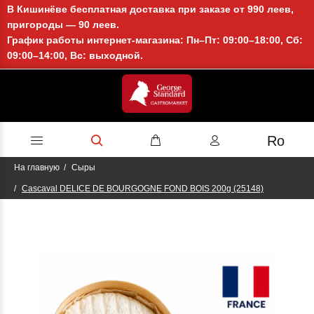
В Кишинёве бесплатная доставка при заказе от 990 леев,
пригороды — 90 леев.
График работы интернет-магазина: Пн–Пт: 09:00–18:00, Сб:
09:00–14:00, Вс: выходной.
Ro
На главную
Сыры
Cascaval DELICE DE BOURGOGNE FOND BOIS 200g (25148)