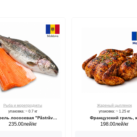
Рыба и морепродукты
Жареный цыпленок
упаковка: ~ 0.7 кг
упаковка: ~ 1.25 кг
ель лососевая "Păstrăv
Французский гриль, к
235.00лей/кг
198.00лей/кг
Moldovenesc"