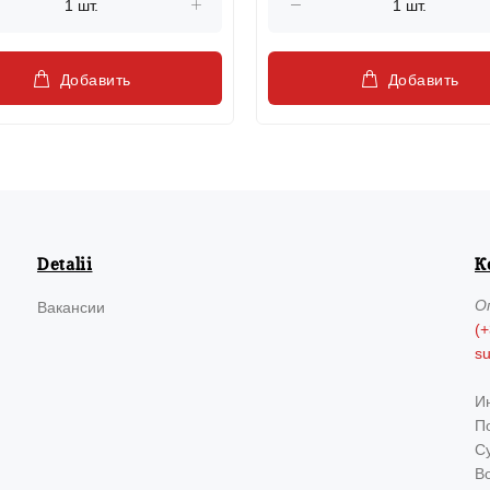
Добавить
Добавить
Detalii
К
О
Вакансии
(+
s
И
По
Су
В