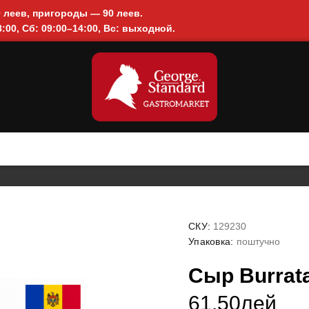
0 леев, пригороды — 90 леев.
:00, Сб: 09:00–14:00, Вс: выходной.
СКУ:
129230
Упаковка:
поштучно
Сыр Burrata
61.50лей