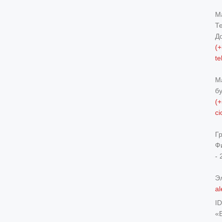
М
Т
Д
(+
t
М
б
(+
c
Г
Ф
- 
Э
al
I
«