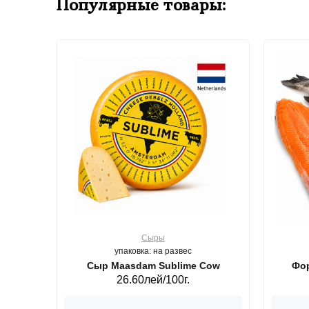
Популярные товары:
Сыры
упаковка: на развес
ерб GS,440 г.
Сыр Maasdam Sublime Cow
Фор
26.60лей/100г.