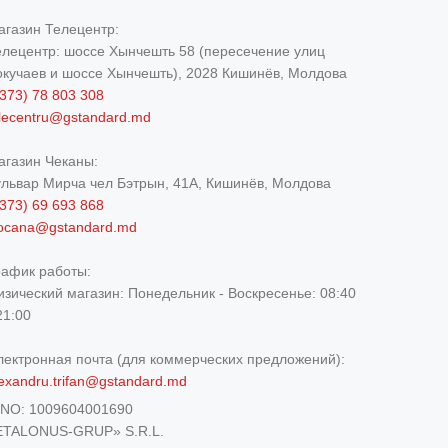
агазин Телецентр:
елецентр: шоссе Хынчешть 58 (пересечение улиц
окучаев и шоссе Хынчешть), 2028 Кишинёв, Молдова
373) 78 803 308
elecentru@gstandard.md
агазин Чеканы:
ульвар Мирча чел Бэтрын, 41A, Кишинёв, Молдова
373) 69 693 868
iocana@gstandard.md
рафик работы:
изический магазин:
Понедельник - Воскресенье: 08:40
21:00
лектронная почта (для коммерческих предложений):
exandru.trifan@gstandard.md
DNO:
1009604001690
ETALONUS-GRUP» S.R.L.