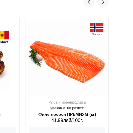
Рыба и морепродукты
О
упаковка: на развес
г
Филе лосося ПРЕМИУМ (кг)
41.99лей/100г.