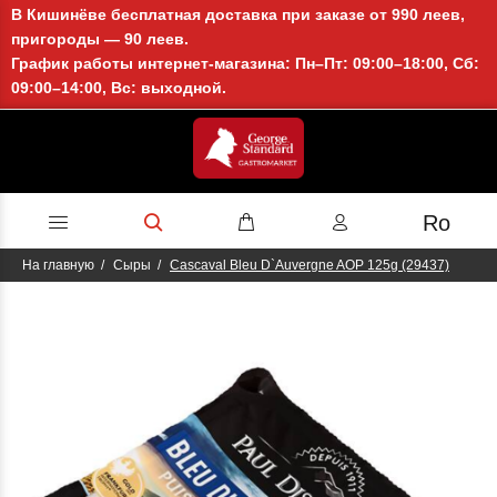
В Кишинёве бесплатная доставка при заказе от 990 леев,
пригороды — 90 леев.
График работы интернет-магазина: Пн–Пт: 09:00–18:00, Сб:
09:00–14:00, Вс: выходной.
Ro
На главную
Сыры
Cascaval Bleu D`Auvergne AOP 125g (29437)