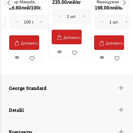
Сыр Maasdam
Французский
235.00лей/кг
лососевая
26.60лей/100г.
198.00лей/кг
Sublime Cow
гриль, кг
"Păstrăv
Moldovenesc"
Добавить
Добавить
Добавить
George Standard
Detalii
Контакты