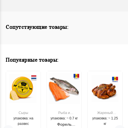
Сопутствующие товары:
Популярные товары:
Сыры
Рыба и
Жареный
упаковка: на
упаковка: ~ 0.7 кг
морепродукты
упаковка: ~ 1.25
цыпленок
развес
кг
Форель