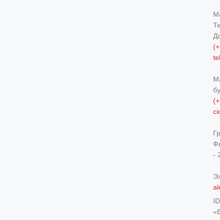
М
Т
Д
(+
t
М
б
(+
c
Г
Ф
- 
Э
al
I
«