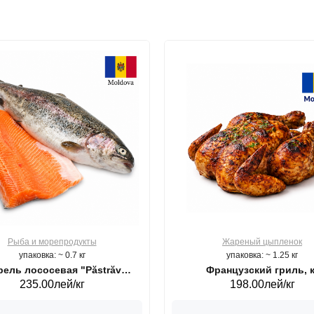
Рыба и морепродукты
Жареный цыпленок
упаковка: ~ 0.7 кг
упаковка: ~ 1.25 кг
ель лососевая "Păstrăv
Французский гриль, к
235.00лей/кг
198.00лей/кг
Moldovenesc"