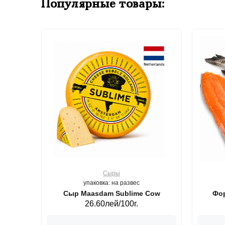
Популярные товары:
Сыры
упаковка: на развес
ерб GS,440 г.
Сыр Maasdam Sublime Cow
Фор
26.60лей/100г.