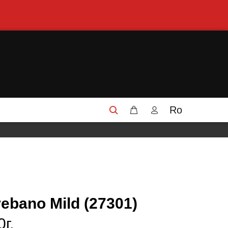
Ro
bano Mild (27301)
г.