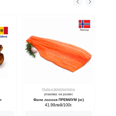
Рыба и морепродукты
О
упаковка: на развес
г
Филе лосося ПРЕМИУМ (кг)
41.99лей/100г.