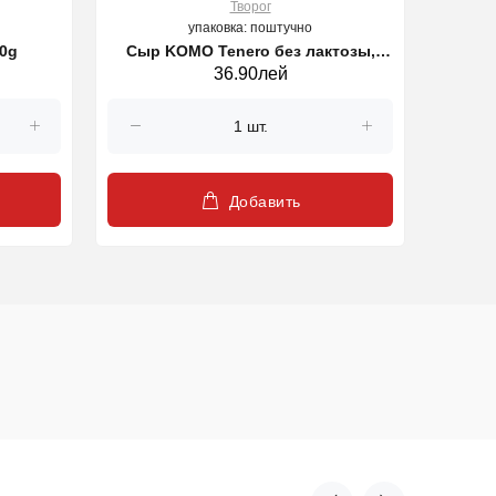
Творог
упаковка: поштучно
0g
Cыр KOMO Tenero без лактозы,
36.90лей
нарезка, 150 г
Добавить