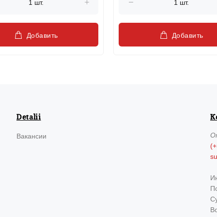
Добавить
Добавить
Detalii
К
О
Вакансии
(+
s
И
По
Су
В