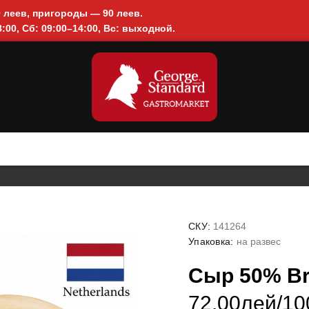
0 леев, пригороды — 90 леев.
:00, Сб: 09:00–14:00, Вс: выходной.
СКУ:
141264
Упаковка:
на развес
Сыр 50% Bre
72.00лей/100