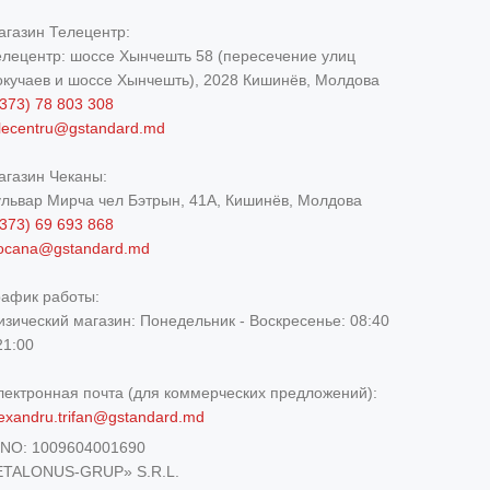
агазин Телецентр:
елецентр: шоссе Хынчешть 58 (пересечение улиц
окучаев и шоссе Хынчешть), 2028 Кишинёв, Молдова
373) 78 803 308
elecentru@gstandard.md
агазин Чеканы:
ульвар Мирча чел Бэтрын, 41A, Кишинёв, Молдова
373) 69 693 868
iocana@gstandard.md
рафик работы:
изический магазин:
Понедельник - Воскресенье: 08:40
21:00
лектронная почта (для коммерческих предложений):
exandru.trifan@gstandard.md
DNO:
1009604001690
ETALONUS-GRUP» S.R.L.