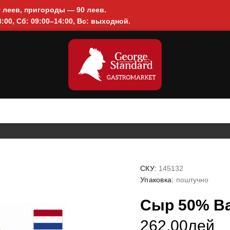
0 леев, пригороды — 90 леев.
:00, Сб: 09:00–14:00, Вс: выходной.
СКУ:
145132
Упаковка:
поштучно
Сыр 50% Bab
262.00лей