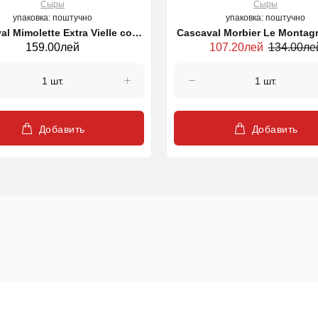
Сыры
Сыры
упаковка: поштучно
упаковка: поштучно
al Mimolette Extra Vielle cow
Cascaval Morbier Le Montag
159.00лей
107.20лей
134.00ле
200 g (47756)
g (28953)
Добавить
Добавить