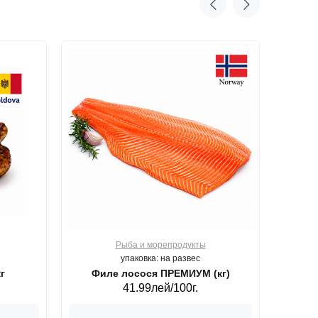
Рыба и морепродукты
О
упаковка: на развес
г
Филе лосося ПРЕМИУМ (кг)
41.99лей/100г.