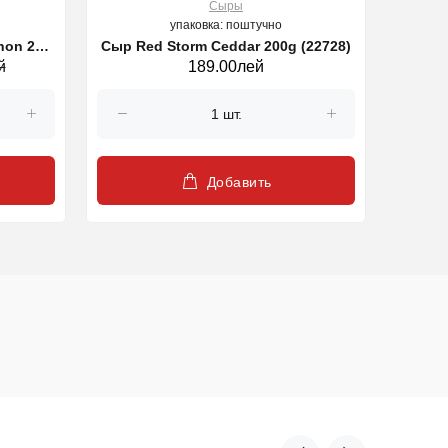
Сыры
упаковка: поштучно
non 220
Сыр Red Storm Ceddar 200g (22728)
Casca
й
189.00лей
Добавить