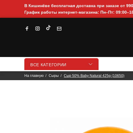
В Кишинёве бесплатная доставка при заказе от 99
График работы интернет-магазина: Пн–Пт: 09:00–18
ВСЕ КАТЕГОРИИ
На главную
Сыры
Сыр 50% Baby Natural 425g (10650)