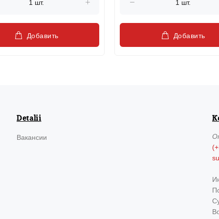
Добавить
Добавить
Detalii
К
О
Вакансии
(+
s
И
По
Су
В