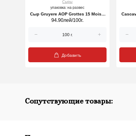
Сыры
упаковка: на развес
150 g
Сыр Gruyere AOP Grottes 15 Mois 8
Cascav
94.90лей/100г.
kg (29437)
Добавить
Сопутствующие товары: