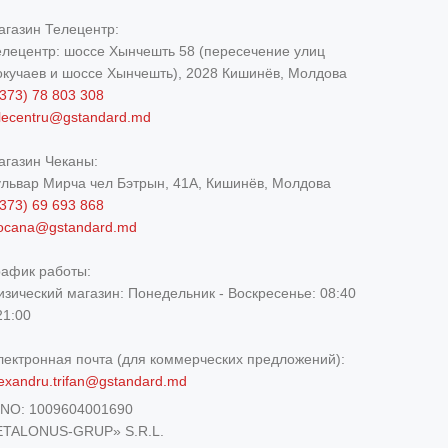
агазин Телецентр:
елецентр: шоссе Хынчешть 58 (пересечение улиц
окучаев и шоссе Хынчешть), 2028 Кишинёв, Молдова
373) 78 803 308
elecentru@gstandard.md
агазин Чеканы:
ульвар Мирча чел Бэтрын, 41A, Кишинёв, Молдова
373) 69 693 868
iocana@gstandard.md
рафик работы:
изический магазин:
Понедельник - Воскресенье: 08:40
21:00
лектронная почта (для коммерческих предложений):
exandru.trifan@gstandard.md
DNO:
1009604001690
ETALONUS-GRUP» S.R.L.