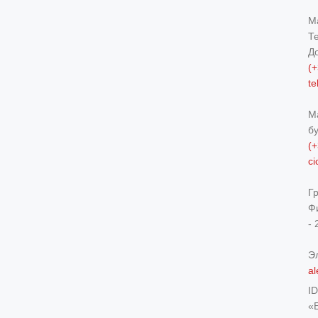
М
Т
Д
(+
t
М
б
(+
c
Г
Ф
- 
Э
al
I
«