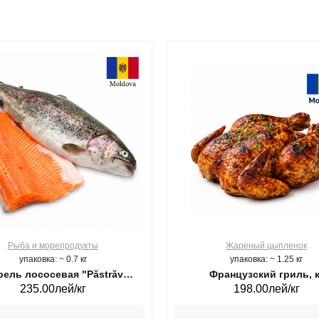
Рыба и морепродукты
Жареный цыпленок
упаковка: ~ 0.7 кг
упаковка: ~ 1.25 кг
ель лососевая "Păstrăv
Французский гриль, к
235.00лей/кг
198.00лей/кг
Moldovenesc"