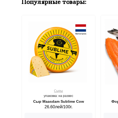
Популярные товары:
Сыры
упаковка: на развес
ерб GS,440 г.
Сыр Maasdam Sublime Cow
Фор
26.60лей/100г.