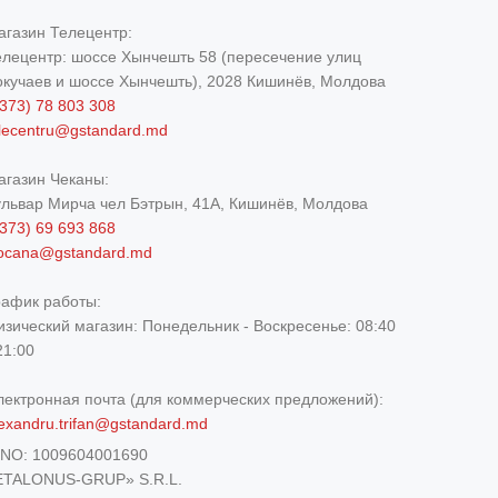
агазин Телецентр:
елецентр: шоссе Хынчешть 58 (пересечение улиц
окучаев и шоссе Хынчешть), 2028 Кишинёв, Молдова
373) 78 803 308
elecentru@gstandard.md
агазин Чеканы:
ульвар Мирча чел Бэтрын, 41A, Кишинёв, Молдова
373) 69 693 868
iocana@gstandard.md
рафик работы:
изический магазин:
Понедельник - Воскресенье: 08:40
21:00
лектронная почта (для коммерческих предложений):
exandru.trifan@gstandard.md
DNO:
1009604001690
ETALONUS-GRUP» S.R.L.