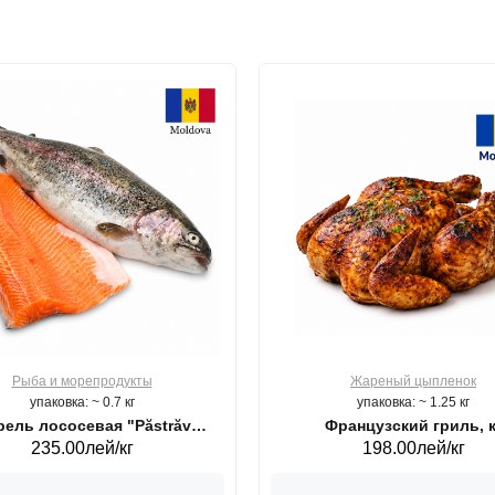
Рыба и морепродукты
Жареный цыпленок
упаковка: ~ 0.7 кг
упаковка: ~ 1.25 кг
ель лососевая "Păstrăv
Французский гриль, к
235.00лей/кг
198.00лей/кг
Moldovenesc"