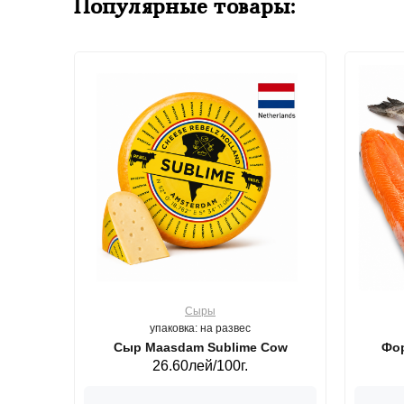
Популярные товары:
Сыры
упаковка: на развес
ерб GS,440 г.
Сыр Maasdam Sublime Cow
Фор
26.60лей/100г.