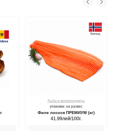
Рыба и морепродукты
О
упаковка: на развес
г
Филе лосося ПРЕМИУМ (кг)
41.99лей/100г.