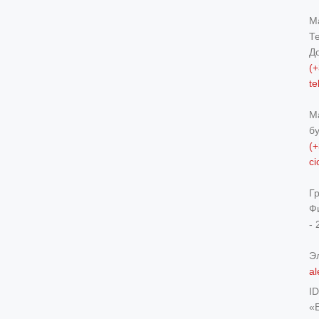
М
Т
Д
(+
t
М
б
(+
c
Г
Ф
- 
Э
al
I
«