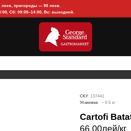
0 леев, пригороды — 90 леев.
:00, Сб: 09:00–14:00, Вс: выходной.
СКУ:
137441
Упаковка:
~ 0.5 кг
Cartofi Bata
66.00лей/кг