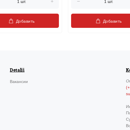
Добавить
Добавить
Detalii
К
О
Вакансии
(+
s
И
По
Су
В