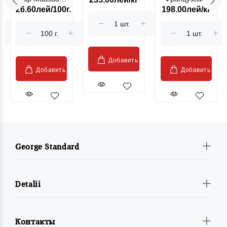
лососевая
26.60лей/100г.
198.00лей/кг
Sublime Cow
гриль, кг
"Păstrăv
Moldovenesc"
Добавить
Добавить
Добавить
George Standard
Detalii
Контакты