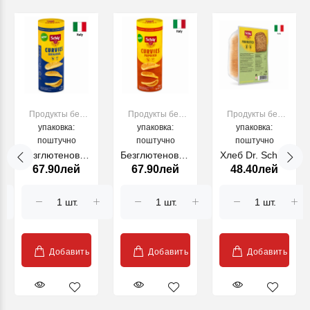
Продукты без
Продукты без
Продукты без
упаковка:
глютена
упаковка:
глютена
упаковка:
глютена
поштучно
поштучно
поштучно
Безглютеновые
Безглютеновые
Хлеб Dr. Schar,
67.90лей
67.90лей
48.40лей
чипсы DR
чипсы DR
Pan RUSTICO
SCHAR Schar
SCHAR Schar
250 г
ORIGINAL, 170
PAPRICA, 170
гр.
гр.
Добавить
Добавить
Добавить