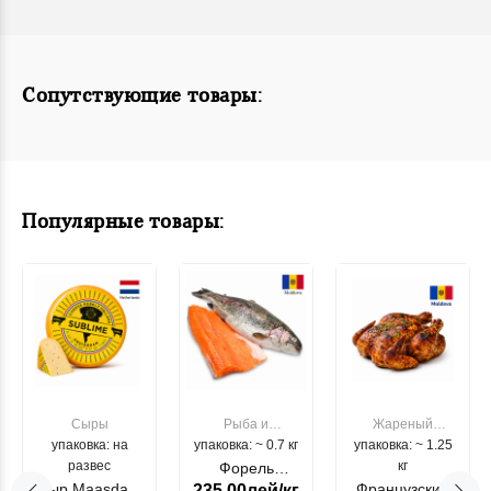
Сопутствующие товары:
Популярные товары:
Сыры
Рыба и
Жареный
упаковка: на
упаковка: ~ 0.7 кг
морепродукты
упаковка: ~ 1.25
цыпленок
развес
кг
Форель
Сыр Maasdam
Французский
235.00лей/кг