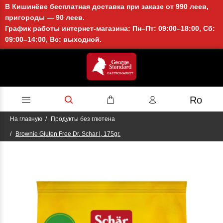
В Кишинёве бесплатная доставка при заказе от 990 леев,
пригороды — 90 леев.
График работы интернет-магазина: Пн–Пт: 09:00–18:00, Сб:
09:00–14:00, Вс: выходной.
Ro
На главную
Продукты без глютена
Brownie Gluten Free Dr. Schar l, 175gr.