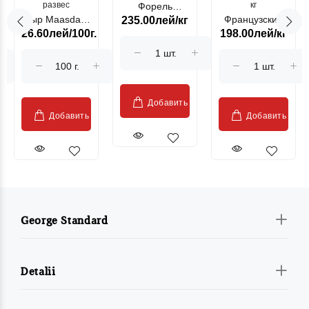
развес
кг
Форель
Сыр Maasdam
Французский
235.00лей/кг
лососевая
26.60лей/100г.
198.00лей/кг
Sublime Cow
гриль, кг
"Păstrăv
Moldovenesc"
Добавить
Добавить
Добавить
George Standard
Detalii