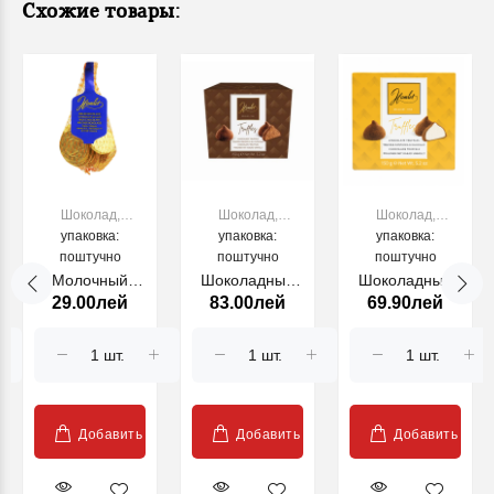
Схожие товары:
Шоколад,
Шоколад,
Шоколад,
конфеты,
упаковка:
конфеты,
упаковка:
конфеты,
упаковка:
жевательная
поштучно
жевательная
поштучно
жевательная
поштучно
резинка
резинка
резинка
Молочный
Шоколадные
Шоколадные
29.00лей
83.00лей
69.90лей
шоколад
трюфели какао
трюфели какао
Golden Euro
150 г Гамлет
150 г Гамлет
Coins 50 г
Добавить
Добавить
Добавить