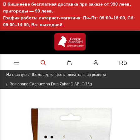
В Кишинёве бесплатная доставка при заказе от 990 леев,
пригороды — 90 леев.
График работы интернет-магазина: Пн–Пт: 09:00–18:00, Сб:
09:00–14:00, Вс: выходной.
Ro
На главную
Шоколад, конфеты, жевательная резинка
Bomboane Cappuccino Fara Zahar DIABLO 75g