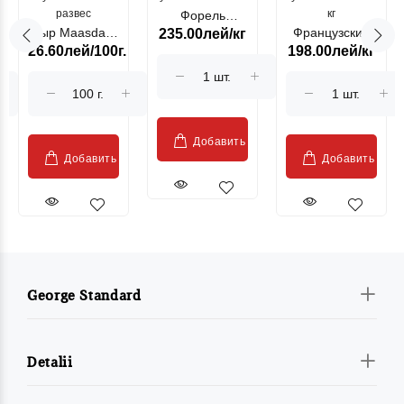
развес
кг
Форель
Сыр Maasdam
Французский
235.00лей/кг
лососевая
26.60лей/100г.
198.00лей/кг
Sublime Cow
гриль, кг
"Păstrăv
Moldovenesc"
Добавить
Добавить
Добавить
George Standard
Detalii