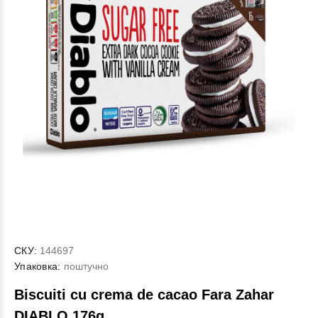
СКУ:
144697
Упаковка:
поштучно
Biscuiti cu crema de cacao Fara Zahar
DIABLO 176g