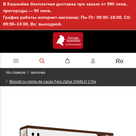
В Кишинёве бесплатная доставка при заказе от 990 леев,
пригороды — 90 леев.
График работы интернет-магазина: Пн–Пт: 09:00–18:00, Сб:
09:00–14:00, Вс: выходной.
Ro
На главную
выпечка
Biscuiti cu crema de cacao Fara Zahar DIABLO 176g