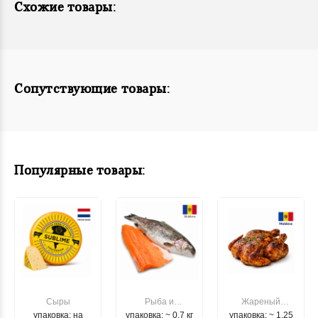
Схожие товары:
Сопутствующие товары:
Популярные товары:
Сыры
Рыба и
Жареный
упаковка: на
упаковка: ~ 0.7 кг
морепродукты
упаковка: ~ 1.25
цыпленок