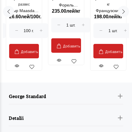
развес
кг
Форель
Сыр Maasdam
Французский
235.00лей/кг
лососевая
26.60лей/100г.
198.00лей/кг
Sublime Cow
гриль, кг
"Păstrăv
Moldovenesc"
Добавить
Добавить
Добавить
George Standard
Detalii