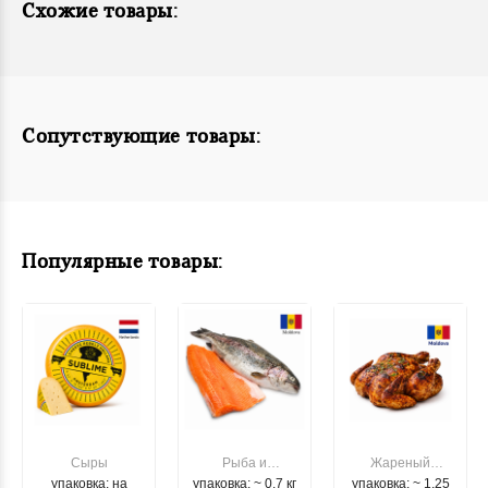
Схожие товары:
Сопутствующие товары:
Популярные товары:
Сыры
Рыба и
Жареный
упаковка: на
упаковка: ~ 0.7 кг
морепродукты
упаковка: ~ 1.25
цыпленок