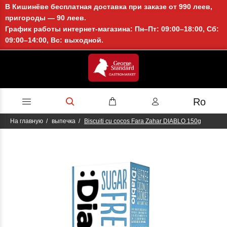
В Кишинёве бесплатная доставка при заказе от 990 леев,
пригороды — 90 леев.
График работы интернет-магазина: Пн–Пт: 09:00–18:00, Сб:
09:00–14:00, Вс: выходной.
Ro
На главную
выпечка
Biscuiti cu cocos Fara Zahar DIABLO 150g