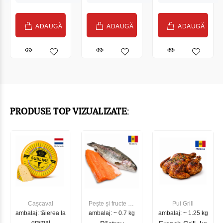
ADAUGĂ
ADAUGĂ
ADAUGĂ
PRODUSE TOP VIZUALIZATE:
Cașcaval
Pește și fructe de
Pui Grill
ambalaj: tăierea la
ambalaj: ~ 0.7 kg
mare
ambalaj: ~ 1.25 kg
gramaj