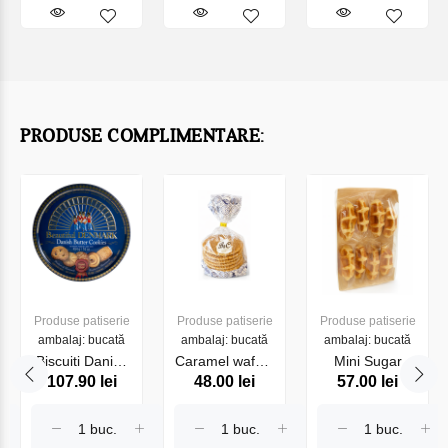
PRODUSE COMPLIMENTARE:
Produse patiserie
Produse patiserie
Produse patiserie
ambalaj: bucată
ambalaj: bucată
ambalaj: bucată
Biscuiti Danish
Caramel wafers
Mini Sugar
107.90 lei
48.00 lei
57.00 lei
Butter Cookies
260 g HAMLET
waffles 280g
454 g HAMLET
HAMLET