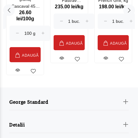
Păstrav
French Grill, kg
Cascaval 45%
235.00 lei/kg
198.00 lei/kg
Somonat
26.60
Maasdam
Moldovenesc
lei/100g
Sublime Cow
(075002)
ADAUGĂ
ADAUGĂ
ADAUGĂ
George Standard
Detalii