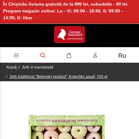
În Chișinău livrarea gratuită de la 990 lei, suburbiile - 90 lei.
Program magazin online: Lu - Vi: 09:00 - 18:00, S: 09:00 -
14:00, D: liber
Ru
Acasă
Zefir si marmeladă
Zefir traditional "Belevsky product", Kolechko asorti, 700 gr