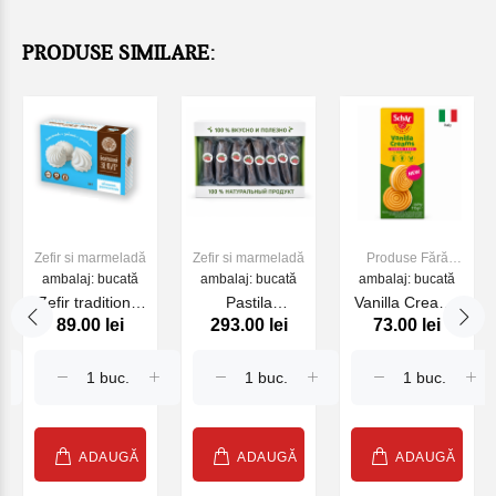
PRODUSE SIMILARE:
Zefir si marmeladă
Zefir si marmeladă
Produse Fără
ambalaj: bucată
ambalaj: bucată
ambalaj: bucată
gluten
Zefir traditional
Pastila
Vanilla Creams
89.00 lei
293.00 lei
73.00 lei
"Belevsky
"Belevsky
Sugar/ Gluten
product", dietic,
Product" (in
Free Dr. Schar ,
200 gr
sortiment), 300
115gr.
g
ADAUGĂ
ADAUGĂ
ADAUGĂ