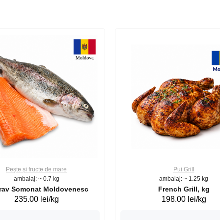
Pește și fructe de mare
Pui Grill
ambalaj: ~ 0.7 kg
ambalaj: ~ 1.25 kg
Păstrav Somonat Moldovenesc
French Grill, kg
235.00 lei/kg
198.00 lei/kg