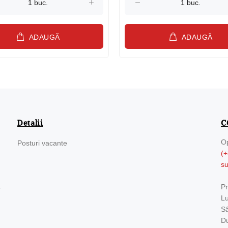
ADAUGĂ
ADAUGĂ
Detalii
C
Op
Posturi vacante
(+
s
.
Pr
Lu
Sâ
Du