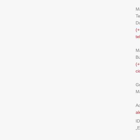
Ma
Te
Do
(+
t
M
Bu
(+
c
Gr
Ma
Ad
al
I
„