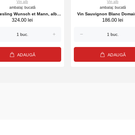
Vin alb
Vin alb
ambalaj: bucată
ambalaj: bucată
iesling Wunsch et Mann, alb
Vin Sauvignon Blanc Domai
324.00 lei
186.00 lei
sec, 750 ml, 2023
Loges, alb sec, 750ml, 2
ADAUGĂ
ADAUGĂ