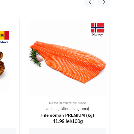
Pește și fructe de mare
ambalaj: tăierea la gramaj
File somon PREMIUM (kg)
41.99 lei/100g