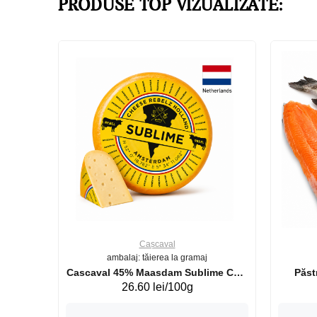
PRODUSE TOP VIZUALIZATE:
Cașcaval
ambalaj: tăierea la gramaj
uperb GS 440g
Cascaval 45% Maasdam Sublime Cow
26.60 lei/100g
(075002)