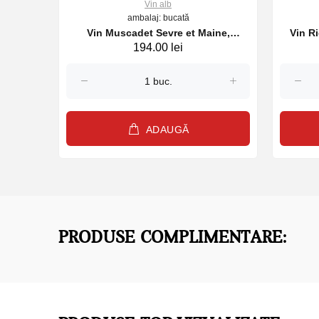
Vin alb
ambalaj: bucată
orough
Vin Muscadet Sevre et Maine,
Vin R
194.00 lei
0ml
Domaine des Loges, alb sec, 750ml,
2024
ADAUGĂ
PRODUSE COMPLIMENTARE: