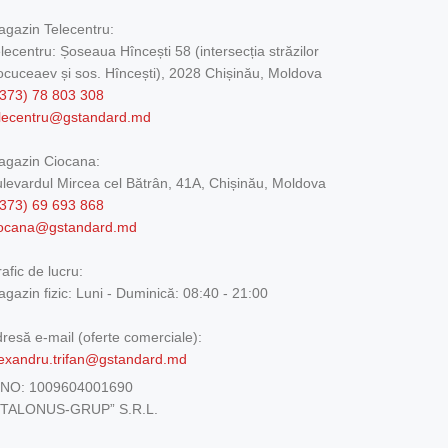
gazin Telecentru:
lecentru: Șoseaua Hîncești 58 (intersecția străzilor
cuceaev și sos. Hîncești), 2028 Chișinău, Moldova
373) 78 803 308
elecentru@gstandard.md
agazin Ciocana:
levardul Mircea cel Bătrân, 41A, Chișinău, Moldova
373) 69 693 868
iocana@gstandard.md
afic de lucru:
gazin fizic:
Luni - Duminică: 08:40 - 21:00
resă e-mail (oferte comerciale):
exandru.trifan@gstandard.md
DNO:
1009604001690
ETALONUS-GRUP” S.R.L.