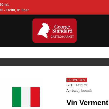
90 lei.
0 - 14:00, D: liber
PROMO -30%
SKU:
143973
Ambalaj:
bucată
Vin Verment