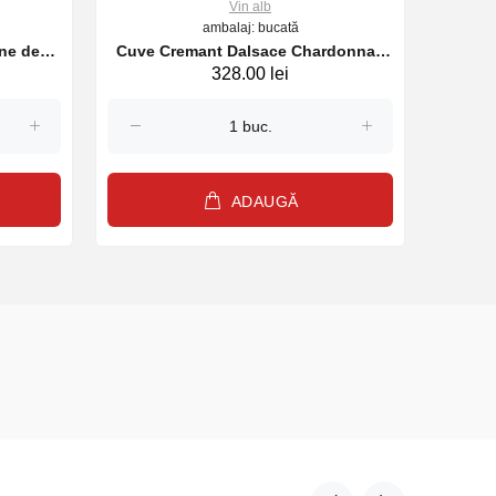
Vin alb
ambalaj: bucată
ne des
Cuve Cremant Dalsace Chardonnay
Vin Ri
328.00 lei
024
Wunsch et Mann alb, 750 ml
ADAUGĂ