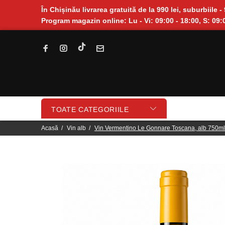
În Chișinău livrarea gratuită de la 990 lei, suburbiile - 
Program magazin online: Lu - Vi: 09:00 - 18:00, S: 09:0
TOATE CATEGORIILE
Acasă
Vin alb
Vin Vermentino Le Gonnare Toscana, alb 750ml