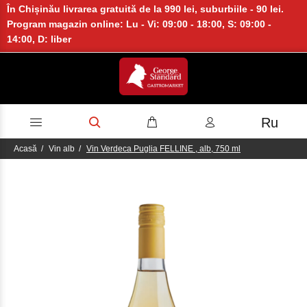
În Chișinău livrarea gratuită de la 990 lei, suburbiile - 90 lei.
Program magazin online: Lu - Vi: 09:00 - 18:00, S: 09:00 -
14:00, D: liber
Ru
Acasă
Vin alb
Vin Verdeca Puglia FELLINE , alb, 750 ml