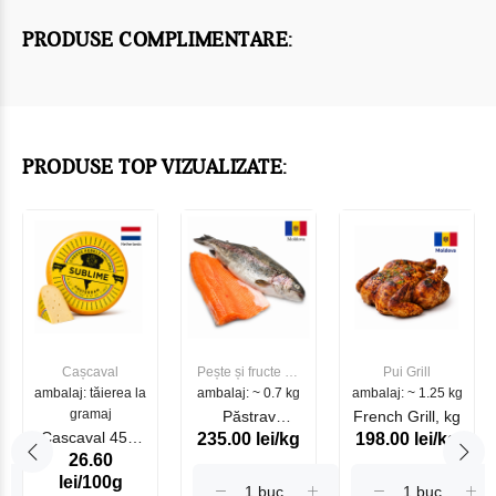
PRODUSE COMPLIMENTARE:
PRODUSE TOP VIZUALIZATE:
Cașcaval
Pește și fructe de
Pui Grill
ambalaj: tăierea la
ambalaj: ~ 0.7 kg
mare
ambalaj: ~ 1.25 kg
gramaj
Păstrav
French Grill, kg
Cascaval 45%
235.00 lei/kg
198.00 lei/kg
Somonat
26.60
Maasdam
Moldovenesc
lei/100g
Sublime Cow