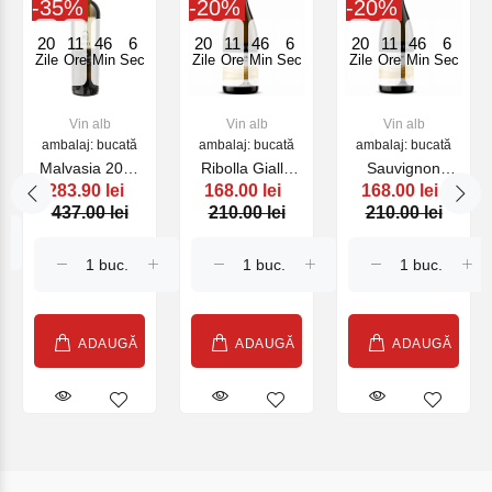
-35%
-20%
-20%
20
11
46
5
20
11
46
5
20
11
46
5
Zile
Ore
Min
Sec
Zile
Ore
Min
Sec
Zile
Ore
Min
Sec
Vin alb
Vin alb
Vin alb
ambalaj: bucată
ambalaj: bucată
ambalaj: bucată
Malvasia 2023
Ribolla Gialla
Sauvignon
283.90 lei
168.00 lei
168.00 lei
MYO
2024
Friuli
437.00 lei
210.00 lei
210.00 lei
ZORZETTIG
ZORZETTIG,
ZORZETTIG,
alb, 750ml
alb, 750ml
alb, 750 ml
ADAUGĂ
ADAUGĂ
ADAUGĂ