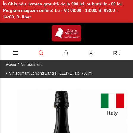
În Chișinău livrarea gratuită de la 990 lei, suburbiile - 90 lei.
Program magazin online: Lu - Vi: 09:00 - 18:00, S: 09:00 -
14:00, D: liber
Ru
Acasă
Vin spumant
Vin spumant Edmond Dantes FELLINE , alb, 750 ml