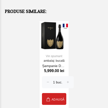
PRODUSE SIMILARE:
Vin spumant
ambalaj: bucată
Șampanie Dom
5,999.00 lei
Pérignon cu
cutie alc 12.5%
0.75L
ADAUGĂ