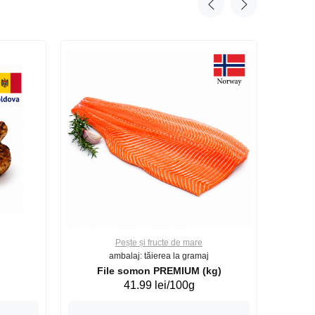
Pește și fructe de mare
ambalaj: tăierea la gramaj
File somon PREMIUM (kg)
41.99 lei/100g