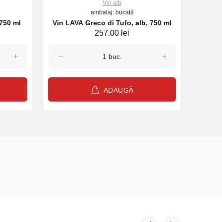
Vin alb
ambalaj: bucată
 750 ml
Vin LAVA Greco di Tufo, alb, 750 ml
Vin 
257.00 lei
ADAUGĂ