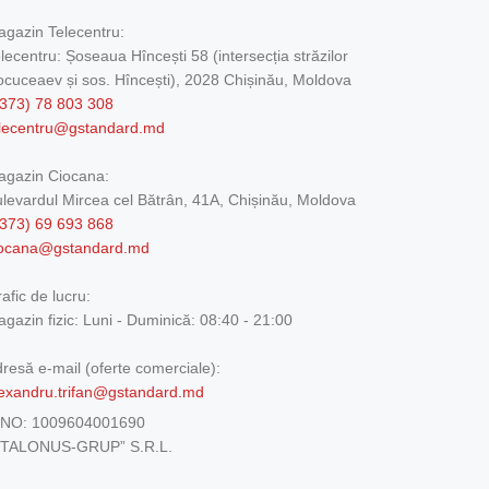
gazin Telecentru:
lecentru: Șoseaua Hîncești 58 (intersecția străzilor
cuceaev și sos. Hîncești), 2028 Chișinău, Moldova
373) 78 803 308
elecentru@gstandard.md
agazin Ciocana:
levardul Mircea cel Bătrân, 41A, Chișinău, Moldova
373) 69 693 868
iocana@gstandard.md
afic de lucru:
gazin fizic:
Luni - Duminică: 08:40 - 21:00
resă e-mail (oferte comerciale):
exandru.trifan@gstandard.md
DNO:
1009604001690
ETALONUS-GRUP” S.R.L.