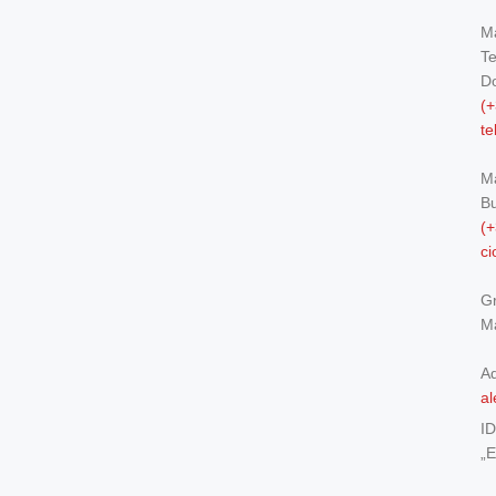
Ma
Te
Do
(+
t
M
Bu
(+
c
Gr
Ma
Ad
al
I
„