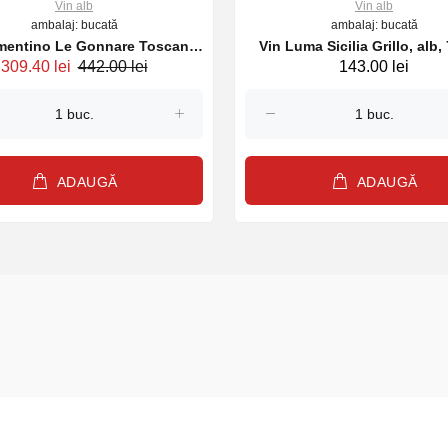
Vin alb
Vin alb
ambalaj: bucată
ambalaj: bucată
mentino Le Gonnare Toscana,
Vin Luma Sicilia Grillo, alb,
309.40 lei
442.00 lei
143.00 lei
alb 750ml
ADAUGĂ
ADAUGĂ