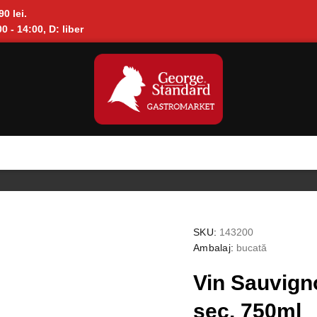
90 lei.
0 - 14:00, D: liber
SKU:
143200
Ambalaj:
bucată
Vin Sauvign
sec, 750ml