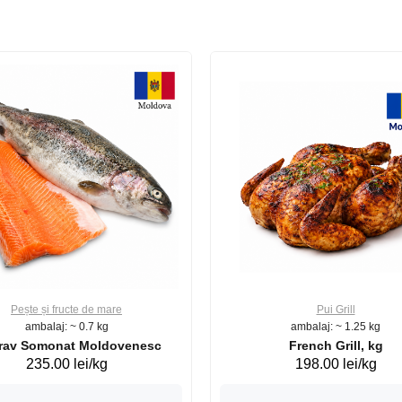
Pește și fructe de mare
Pui Grill
ambalaj: ~ 0.7 kg
ambalaj: ~ 1.25 kg
Păstrav Somonat Moldovenesc
French Grill, kg
235.00 lei/kg
198.00 lei/kg