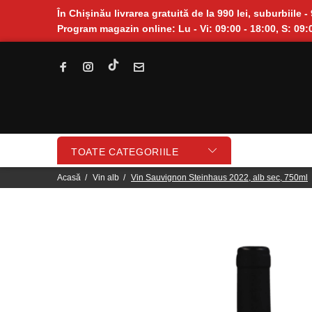
În Chișinău livrarea gratuită de la 990 lei, suburbiile - 
Program magazin online: Lu - Vi: 09:00 - 18:00, S: 09:0
TOATE CATEGORIILE
Acasă
Vin alb
Vin Sauvignon Steinhaus 2022, alb sec, 750ml