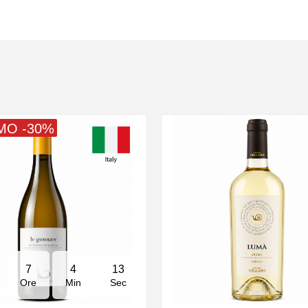
MO -30%
7
4
12
Ore
Min
Sec