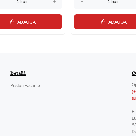
ADAUGĂ
ADAUGĂ
Detalii
C
Op
Posturi vacante
(+
s
.
Pr
Lu
Sâ
Du