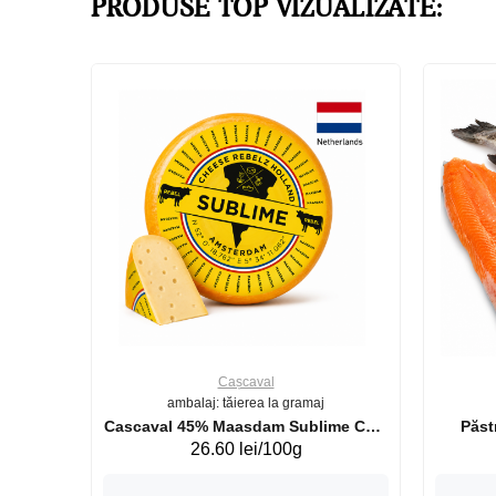
PRODUSE TOP VIZUALIZATE:
Cașcaval
ambalaj: tăierea la gramaj
uperb GS 440g
Cascaval 45% Maasdam Sublime Cow
26.60 lei/100g
(075002)