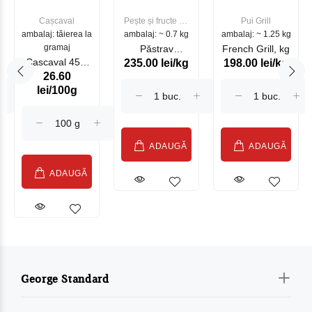
Cașcaval
Pește și fructe de
Pui Grill
ambalaj: tăierea la
ambalaj: ~ 0.7 kg
mare
ambalaj: ~ 1.25 kg
gramaj
Păstrav
French Grill, kg
Cascaval 45%
235.00 lei/kg
198.00 lei/kg
Somonat
26.60
Maasdam
Moldovenesc
lei/100g
Sublime Cow
(075002)
ADAUGĂ
ADAUGĂ
ADAUGĂ
George Standard