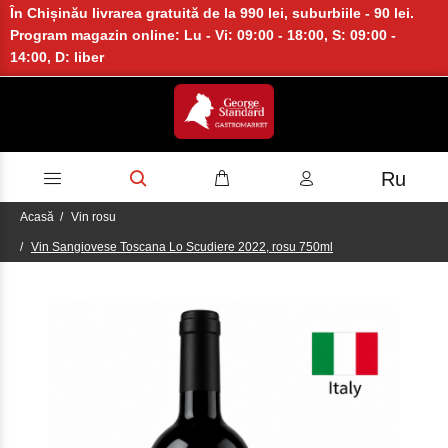
În Chișinău livrarea gratuită de la 990 lei, suburbiile - 90 lei.
Program magazin online: Lu - Vi: 09:00 - 18:00, S: 09:00 -
14:00, D: liber
Ru
Acasă
Vin rosu
Vin Sangiovese Toscana Lo Scudiere 2022, rosu 750ml