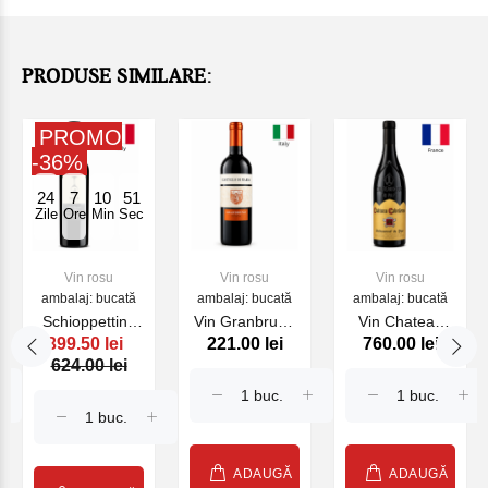
PRODUSE SIMILARE:
PROMO
-36%
24
7
10
50
Zile
Ore
Min
Sec
Vin rosu
Vin rosu
Vin rosu
ambalaj: bucată
ambalaj: bucată
ambalaj: bucată
Schioppettino
Vin Granbruno
Vin Chateau
399.50 lei
221.00 lei
760.00 lei
2020
Castello di
Cabrieres
624.00 lei
MYO,rosu, 750
Radda
Chateauneuf
ml
2023,rosu
du Pape, rosu
750ml
sec, 750ml,
2021
ADAUGĂ
ADAUGĂ