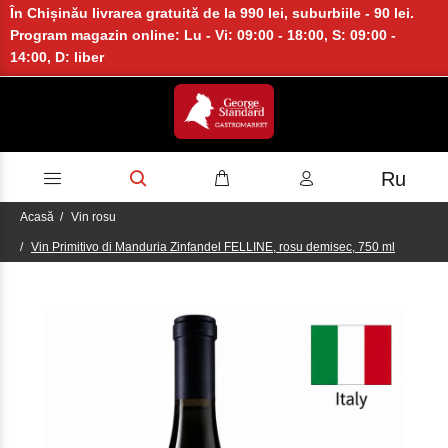
În Chișinău livrarea gratuită de la 990 lei, suburbiile - 90 lei.
Program magazin online: Lu - Vi: 09:00 - 18:00, S: 09:00 -
14:00, D: liber
Ru
Acasă
Vin rosu
Vin Primitivo di Manduria Zinfandel FELLINE, rosu demisec, 750 ml