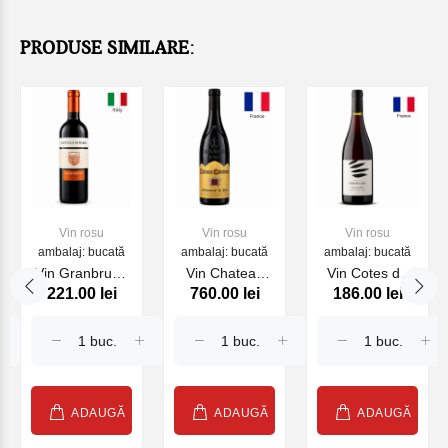
PRODUSE SIMILARE:
Vin rosu
Vin rosu
Vin rosu
ambalaj: bucată
ambalaj: bucată
ambalaj: bucată
Vin Granbruno
Vin Chateau
Vin Cotes du
221.00 lei
760.00 lei
186.00 lei
Castello di
Cabrieres
Rhone
Radda
Chateauneuf
Tradition,
2023,rosu
du Pape, rosu
Domaine du
750ml
sec, 750ml,
Seminaire, rosu
2021
sec, 750ml,
2024
ADAUGĂ
ADAUGĂ
ADAUGĂ