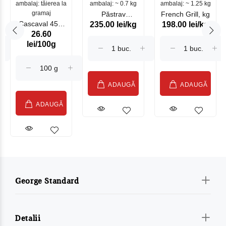
ambalaj: tăierea la
ambalaj: ~ 0.7 kg
mare
ambalaj: ~ 1.25 kg
gramaj
Păstrav
French Grill, kg
Cascaval 45%
235.00 lei/kg
198.00 lei/kg
Somonat
26.60
Maasdam
Moldovenesc
lei/100g
Sublime Cow
(075002)
ADAUGĂ
ADAUGĂ
ADAUGĂ
George Standard
Detalii