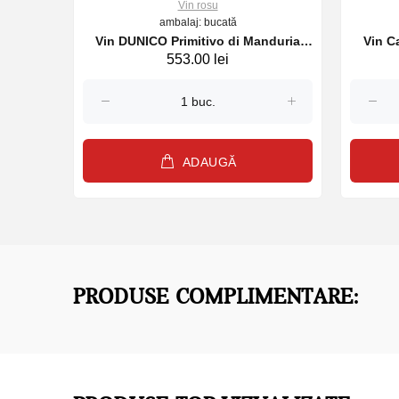
Vin rosu
ambalaj: bucată
ornia ,
Vin DUNICO Primitivo di Manduria
Vin Carmenet 
553.00 lei
FELLINE, rosu , 750 ml
ADAUGĂ
PRODUSE COMPLIMENTARE: