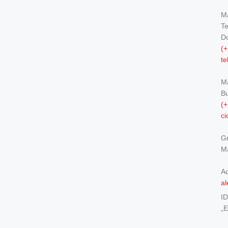
Ma
Te
Do
(+
t
M
Bu
(+
c
Gr
Ma
Ad
al
I
„