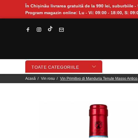
În Chișinău livrarea gratuită de la 990 lei, suburbiile - 
Program magazin online: Lu - Vi: 09:00 - 18:00, S: 09:0
TOATE CATEGORIILE
Acasă
Vin rosu
Vin Primitivo di Manduria Tenute Masso Antico