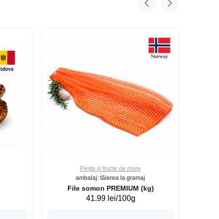
Pește și fructe de mare
ambalaj: tăierea la gramaj
File somon PREMIUM (kg)
41.99 lei/100g