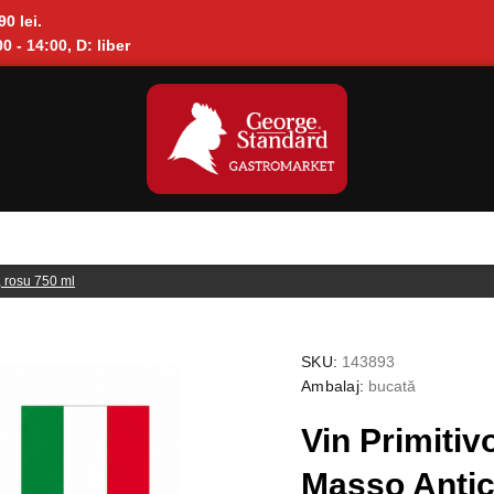
90 lei.
0 - 14:00, D: liber
, rosu 750 ml
SKU:
143893
Ambalaj:
bucată
Vin Primitiv
Masso Antic