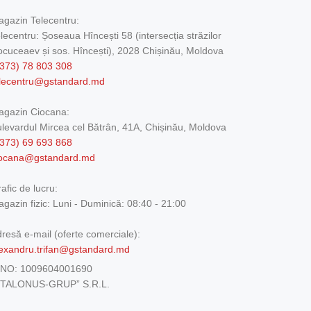
gazin Telecentru:
lecentru: Șoseaua Hîncești 58 (intersecția străzilor
cuceaev și sos. Hîncești), 2028 Chișinău, Moldova
373) 78 803 308
elecentru@gstandard.md
agazin Ciocana:
levardul Mircea cel Bătrân, 41A, Chișinău, Moldova
373) 69 693 868
iocana@gstandard.md
afic de lucru:
gazin fizic:
Luni - Duminică: 08:40 - 21:00
resă e-mail (oferte comerciale):
exandru.trifan@gstandard.md
DNO:
1009604001690
ETALONUS-GRUP” S.R.L.