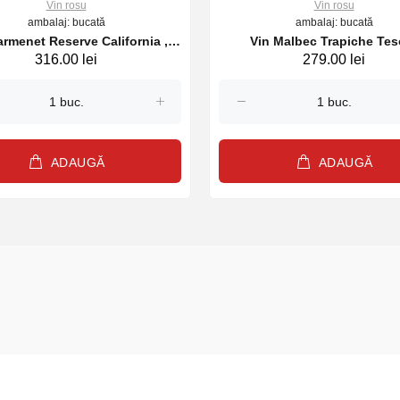
Vin rosu
Vin rosu
ambalaj: bucată
ambalaj: bucată
Reserve California ,
Vin Malbec Trapiche Tes
316.00 lei
279.00 lei
rosu sec, 750ml
Argentina , rosu sec, 75
ADAUGĂ
ADAUGĂ