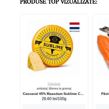
PRODUSE TOP VIZUALIZATE:
Cașcaval
ambalaj: tăierea la gramaj
uperb GS 440g
Cascaval 45% Maasdam Sublime Cow
26.60 lei/100g
(075002)