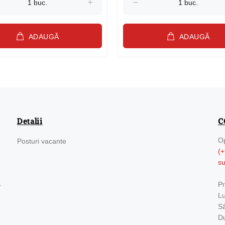
ADAUGĂ
ADAUGĂ
Detalii
C
Op
Posturi vacante
(+
s
.
Pr
Lu
Sâ
Du