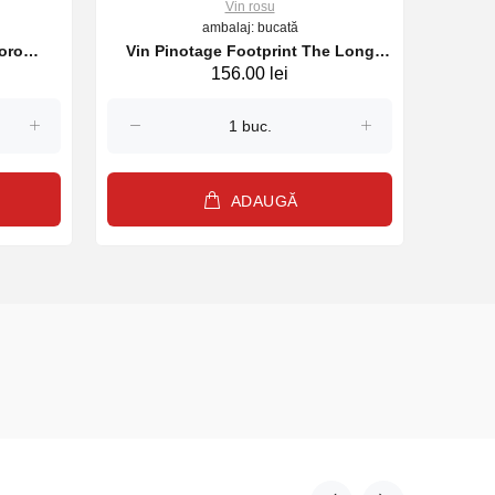
Vin rosu
ambalaj: bucată
oro
Vin Pinotage Footprint The Long
Vin Pi
156.00 lei
0ml
Walk South Africa , rosu sec, 750ml
ADAUGĂ