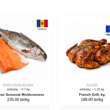
Pește și fructe de mare
Pui Grill
ambalaj: ~ 0.7 kg
ambalaj: ~ 1.25 kg
Păstrav Somonat Moldovenesc
French Grill, kg
235.00 lei/kg
198.00 lei/kg