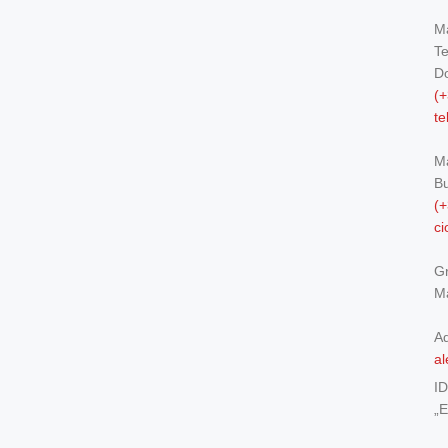
Ma
Te
Do
(+
t
M
Bu
(+
c
Gr
Ma
Ad
al
I
„