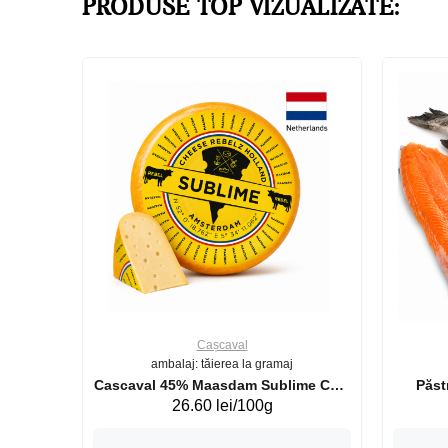
PRODUSE TOP VIZUALIZATE:
Cașcaval
ambalaj: tăierea la gramaj
uperb GS 440g
Cascaval 45% Maasdam Sublime Cow
26.60 lei/100g
(075002)