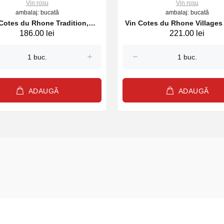
Vin rosu
Vin rosu
ambalaj: bucată
ambalaj: bucată
Cotes du Rhone Tradition,
Vin Cotes du Rhone Villages
186.00 lei
221.00 lei
ne du Seminaire, rosu sec,
Domaine du Seminaire, ros
750ml, 2024
750ml, 2024
ADAUGĂ
ADAUGĂ