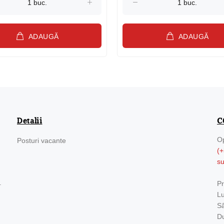
ADAUGĂ
ADAUGĂ
Detalii
C
Op
Posturi vacante
(+
s
.
Pr
Lu
Sâ
Du