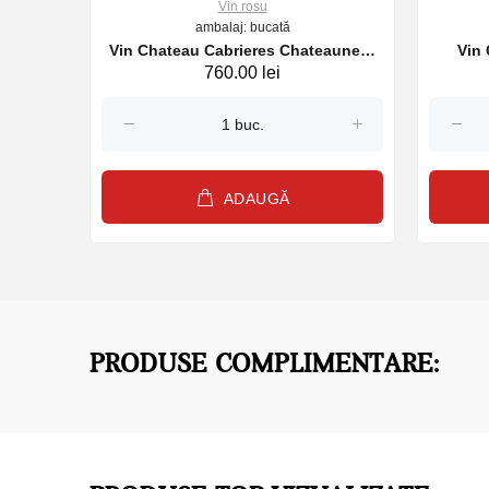
Vin rosu
ambalaj: bucată
21, USA
Vin Chateau Cabrieres Chateauneuf
Vin 
760.00 lei
du Pape, rosu sec, 750ml, 2021
Domai
ADAUGĂ
PRODUSE COMPLIMENTARE: