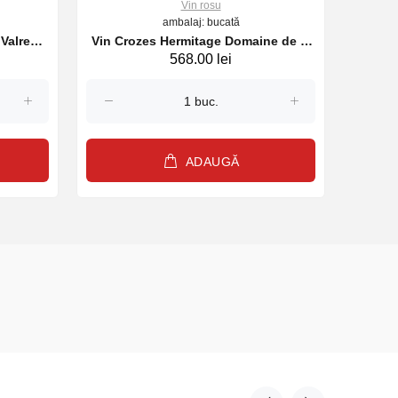
Vin rosu
ambalaj: bucată
 Valreas
Vin Crozes Hermitage Domaine de la
Vin Pi
568.00 lei
u sec,
Ville Rouge, Rosu sec, 750ml, 2023
ADAUGĂ