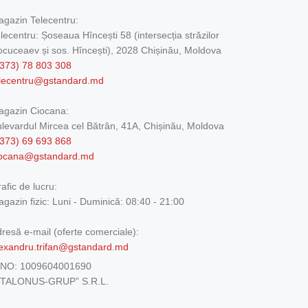
gazin Telecentru:
lecentru: Șoseaua Hîncești 58 (intersecția străzilor
cuceaev și sos. Hîncești), 2028 Chișinău, Moldova
373) 78 803 308
elecentru@gstandard.md
agazin Ciocana:
levardul Mircea cel Bătrân, 41A, Chișinău, Moldova
373) 69 693 868
iocana@gstandard.md
afic de lucru:
gazin fizic:
Luni - Duminică: 08:40 - 21:00
resă e-mail (oferte comerciale):
exandru.trifan@gstandard.md
DNO:
1009604001690
ETALONUS-GRUP” S.R.L.