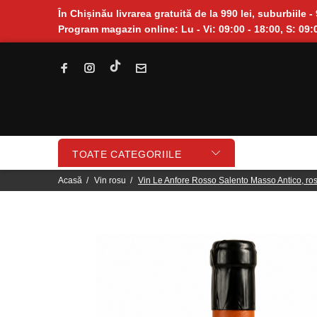
În Chișinău livrarea gratuită de la 990 lei, suburbiile - 
Program magazin online: Lu - Vi: 09:00 - 18:00, S: 09:0
TOATE CATEGORIILE
Acasă
Vin rosu
Vin Le Anfore Rosso Salento Masso Antico, ro