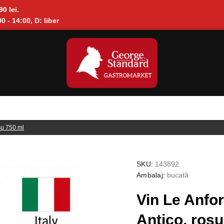
90 lei.
0 - 14:00, D: liber
su 750 ml
SKU:
143892
Ambalaj:
bucată
Vin Le Anfo
Antico, rosu