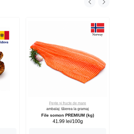
Pește și fructe de mare
ambalaj: tăierea la gramaj
File somon PREMIUM (kg)
41.99 lei/100g