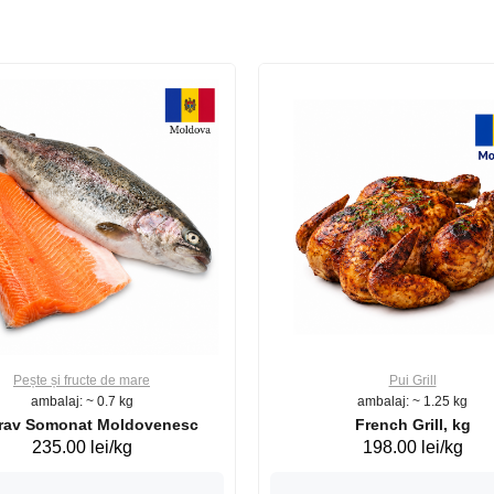
Pește și fructe de mare
Pui Grill
ambalaj: ~ 0.7 kg
ambalaj: ~ 1.25 kg
Păstrav Somonat Moldovenesc
French Grill, kg
235.00 lei/kg
198.00 lei/kg