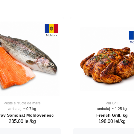
Pește și fructe de mare
Pui Grill
ambalaj: ~ 0.7 kg
ambalaj: ~ 1.25 kg
Păstrav Somonat Moldovenesc
French Grill, kg
235.00 lei/kg
198.00 lei/kg