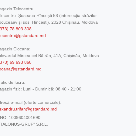
gazin Telecentru:
lecentru: Șoseaua Hîncești 58 (intersecția străzilor
cuceaev și sos. Hîncești), 2028 Chișinău, Moldova
373) 78 803 308
elecentru@gstandard.md
agazin Ciocana:
levardul Mircea cel Bătrân, 41A, Chișinău, Moldova
373) 69 693 868
iocana@gstandard.md
afic de lucru:
gazin fizic:
Luni - Duminică: 08:40 - 21:00
resă e-mail (oferte comerciale):
exandru.trifan@gstandard.md
DNO:
1009604001690
ETALONUS-GRUP” S.R.L.