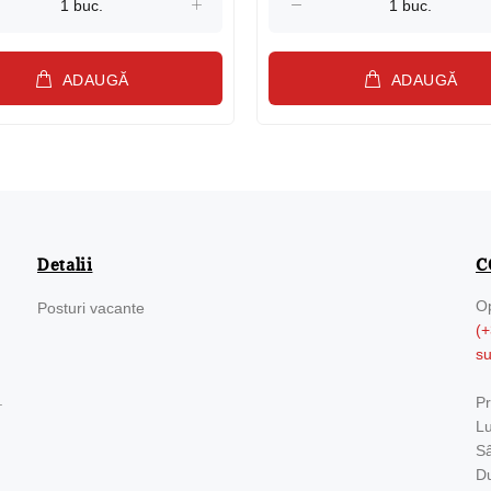
ADAUGĂ
ADAUGĂ
Detalii
C
Op
Posturi vacante
(+
s
.
Pr
Lu
Sâ
Du