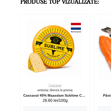
PRODUSE TOP VIZUALIZATE:
Cașcaval
ambalaj: tăierea la gramaj
uperb GS 440g
Cascaval 45% Maasdam Sublime Cow
26.60 lei/100g
(075002)