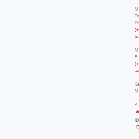
Ma
Te
Do
(+
t
M
Bu
(+
c
Gr
Ma
Ad
al
I
„