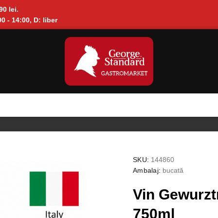
90 lei.
0 - 14:00, D: liber
SKU:
144860
Ambalaj:
bucată
Vin Gewurzt
750ml