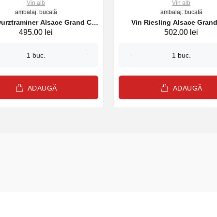
Vin alb
Vin alb
ambalaj: bucată
ambalaj: bucată
urztraminer Alsace Grand Cru
Vin Riesling Alsace Gran
495.00 lei
502.00 lei
grubler Wunsch & Mann 2023
Steingrubler Wunsch & Man
alb, 750 ml
alb, 750 ml
ADAUGĂ
ADAUGĂ