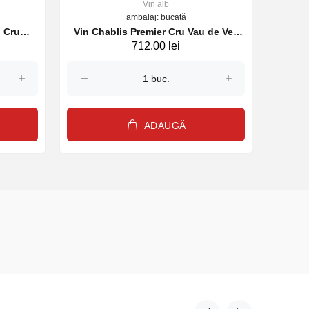
Vin alb
ambalaj: bucată
d Cru
Vin Chablis Premier Cru Vau de Vey
712.00 lei
n 2022
Pierrick Laroche 2022 alb, 750 ml
ADAUGĂ