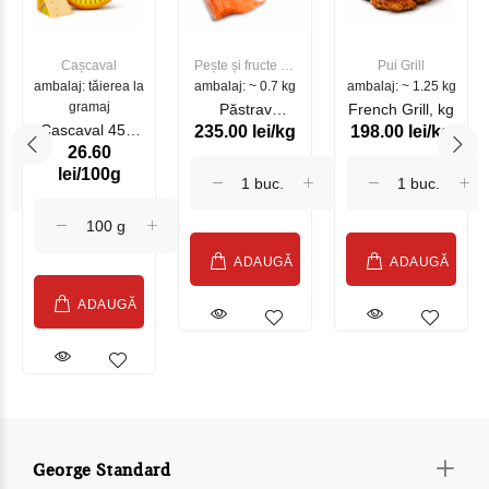
Cașcaval
Pește și fructe de
Pui Grill
ambalaj: tăierea la
ambalaj: ~ 0.7 kg
mare
ambalaj: ~ 1.25 kg
gramaj
Păstrav
French Grill, kg
Cascaval 45%
235.00 lei/kg
198.00 lei/kg
Somonat
26.60
Maasdam
Moldovenesc
lei/100g
Sublime Cow
(075002)
ADAUGĂ
ADAUGĂ
ADAUGĂ
George Standard