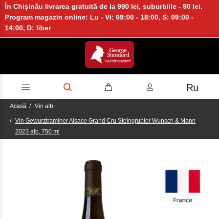
În Chișinău livrarea gratuită de la 990 lei, suburbiile - 90 lei.
Program magazin online: Lu - Vi: 09:00 - 18:00, S: 09:00 -
14:00, D: liber
Ru
Acasă
Vin alb
Vin Gewurztraminer Alsace Grand Cru Steingrubler Wunsch & Mann
2023 alb, 750 ml