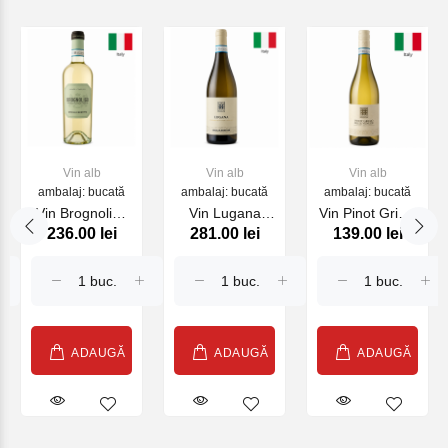
Vin alb
Vin alb
Vin alb
ambalaj: bucată
ambalaj: bucată
ambalaj: bucată
Vin Brognoligo
Vin Lugana
Vin Pinot Grigio
236.00 lei
281.00 lei
139.00 lei
Soave Cecilia
2024 Cecilia
Delle Venezie
Beretta, sec
Beretta, alb
Cecilia Beretta,
alb, 750 ml
sec, 750 ml
sec alb, 750 ml
ADAUGĂ
ADAUGĂ
ADAUGĂ