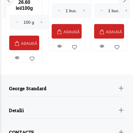
26.60
Maasdam
Moldovenesc
lei/100g
Sublime Cow
(075002)
ADAUGĂ
ADAUGĂ
ADAUGĂ
George Standard
Detalii
CONTACTE