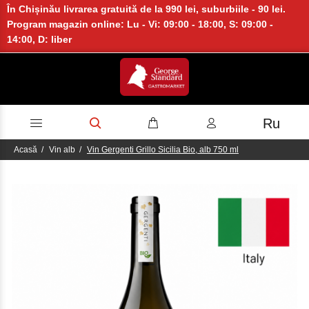
În Chișinău livrarea gratuită de la 990 lei, suburbiile - 90 lei.
Program magazin online: Lu - Vi: 09:00 - 18:00, S: 09:00 -
14:00, D: liber
Ru
Acasă
Vin alb
Vin Gergenti Grillo Sicilia Bio, alb 750 ml