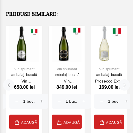
PRODUSE SIMILARE:
Vin spumant
Vin spumant
Vin spumant
ambalaj: bucată
ambalaj: bucată
ambalaj: bucată
Vin
Vin
Proseсco Extra
658.00 lei
849.00 lei
169.00 lei
Franciacorta Lo
Franciacorta Lo
Brut DOCG
Sparviere Brut
Sparviere Brut
Valdobbiadene
Saten, 750ml
Millesimato
Bacio Della
2018, 750ml
Luna 750 ml
ADAUGĂ
ADAUGĂ
ADAUGĂ