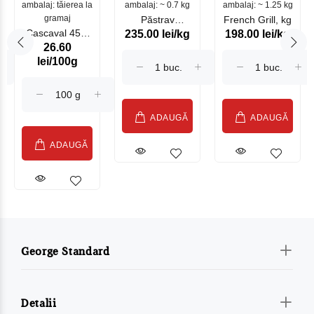
ambalaj: tăierea la
ambalaj: ~ 0.7 kg
mare
ambalaj: ~ 1.25 kg
gramaj
Păstrav
French Grill, kg
Cascaval 45%
235.00 lei/kg
198.00 lei/kg
Somonat
26.60
Maasdam
Moldovenesc
lei/100g
Sublime Cow
(075002)
ADAUGĂ
ADAUGĂ
ADAUGĂ
George Standard
Detalii