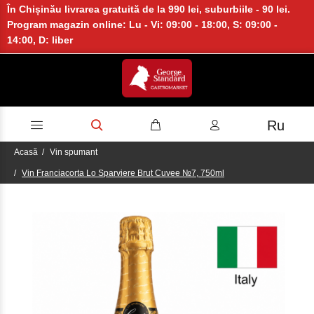
În Chișinău livrarea gratuită de la 990 lei, suburbiile - 90 lei.
Program magazin online: Lu - Vi: 09:00 - 18:00, S: 09:00 -
14:00, D: liber
Ru
Acasă
Vin spumant
Vin Franciacorta Lo Sparviere Brut Cuvee №7, 750ml