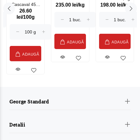
Cascaval 45%
235.00 lei/kg
198.00 lei/kg
Somonat
26.60
Maasdam
Moldovenesc
lei/100g
Sublime Cow
(075002)
ADAUGĂ
ADAUGĂ
ADAUGĂ
George Standard
Detalii