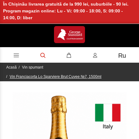
În Chișinău livrarea gratuită de la 990 lei, suburbiile - 90 lei.
Program magazin online: Lu - Vi: 09:00 - 18:00, S: 09:00 -
14:00, D: liber
Ru
Acasă
Vin spumant
Vin Franciacorta Lo Sparviere Brut Cuvee №7, 1500ml