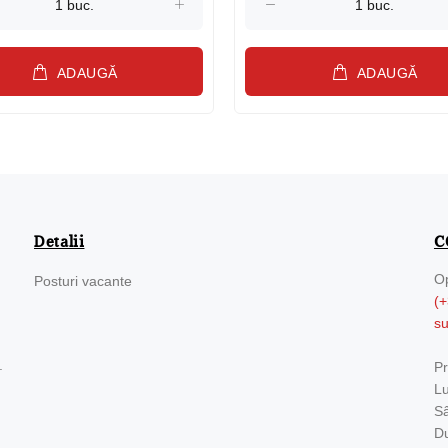
ADAUGĂ
ADAUGĂ
Detalii
C
Op
Posturi vacante
(+
s
.
Pr
Lu
Sâ
Du