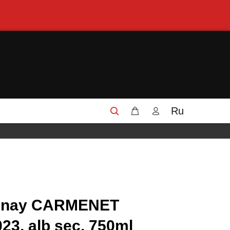
Ru
onnay CARMENET
023, alb sec, 750ml