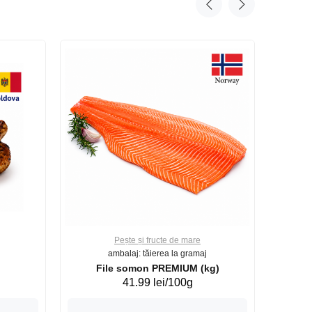
Pește și fructe de mare
ambalaj: tăierea la gramaj
File somon PREMIUM (kg)
41.99 lei/100g