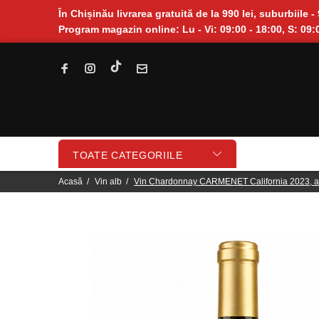
În Chișinău livrarea gratuită de la 990 lei, suburbiile - 
Program magazin online: Lu - Vi: 09:00 - 18:00, S: 09:0
TOATE CATEGORIILE
Acasă
Vin alb
Vin Chardonnay CARMENET California 2023, al