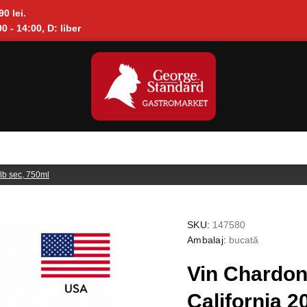
90 lei.
0 - 14:00, D: liber
b sec, 750ml
SKU:
147580
Ambalaj:
bucată
Vin Chard
California 2