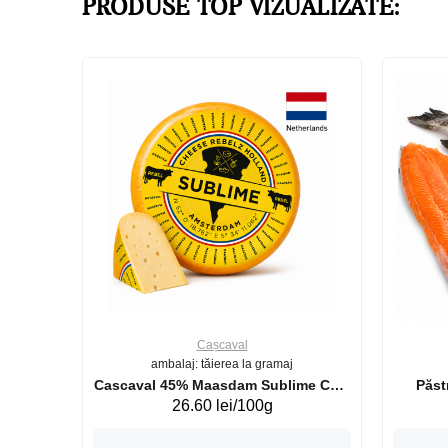
PRODUSE TOP VIZUALIZATE:
Cașcaval
ambalaj: tăierea la gramaj
uperb GS 440g
Cascaval 45% Maasdam Sublime Cow
26.60 lei/100g
(075002)