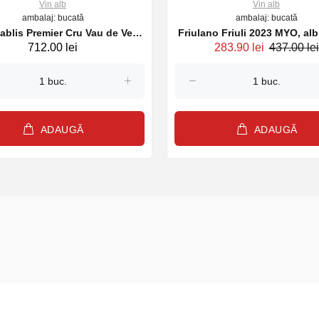
Vin alb
Vin alb
ambalaj: bucată
ambalaj: bucată
ablis Premier Cru Vau de Vey
Friulano Fr
712.00 lei
283.90 lei
437.00 lei
ick Laroche 2022 alb, 750 ml
ADAUGĂ
ADAUGĂ