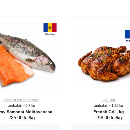
Pește și fructe de mare
Pui Grill
ambalaj: ~ 0.7 kg
ambalaj: ~ 1.25 kg
Păstrav Somonat Moldovenesc
French Grill, kg
235.00 lei/kg
198.00 lei/kg