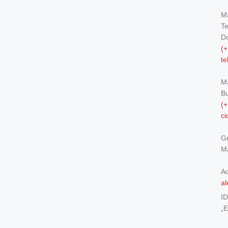
Ma
Te
Do
(+
t
M
Bu
(+
c
Gr
Ma
Ad
al
I
„