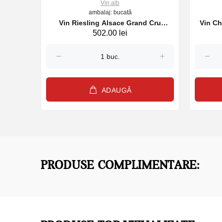
Vin alb
ambalaj: bucată
b,
Vin Riesling Alsace Grand Cru
Vin Ch
502.00 lei
Steingrubler Wunsch & Mann 2022
Pierr
alb, 750 ml
ADAUGĂ
PRODUSE COMPLIMENTARE: