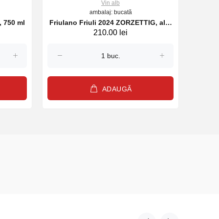
Vin alb
ambalaj: bucată
iuli 2023 MYO, alb, 750 ml
Friulano Friuli 2024 ZORZETTIG, alb,
Malvasia 2023 MYO ZORZ
210.00 lei
750 ml
ADAUGĂ