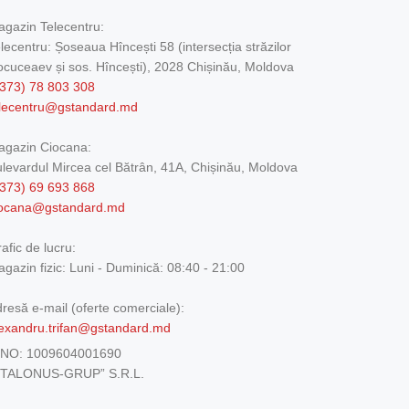
gazin Telecentru:
lecentru: Șoseaua Hîncești 58 (intersecția străzilor
cuceaev și sos. Hîncești), 2028 Chișinău, Moldova
373) 78 803 308
elecentru@gstandard.md
agazin Ciocana:
levardul Mircea cel Bătrân, 41A, Chișinău, Moldova
373) 69 693 868
iocana@gstandard.md
afic de lucru:
gazin fizic:
Luni - Duminică: 08:40 - 21:00
resă e-mail (oferte comerciale):
exandru.trifan@gstandard.md
DNO:
1009604001690
ETALONUS-GRUP” S.R.L.