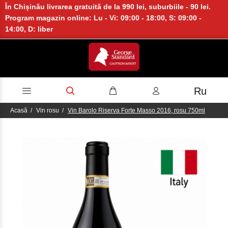
În Chișinău livrarea gratuită de la 990 lei, suburbiile - 90 lei.
Program magazin online: Lu - Vi: 09:00 - 18:00, S: 09:00 -
14:00, D: liber
Ru
Acasă
Vin rosu
Vin Barolo Riserva Forte Masso 2016, rosu 750ml