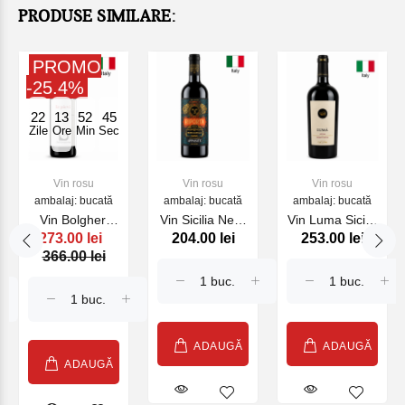
PRODUSE SIMILARE:
PROMO
-25.4%
22
13
52
45
Zile
Ore
Min
Sec
Vin rosu
Vin rosu
Vin rosu
ambalaj: bucată
ambalaj: bucată
ambalaj: bucată
Vin Bolgheri
Vin Sicilia Nero
Vin Luma Sicilia
273.00 lei
204.00 lei
253.00 lei
Rosso Le Pievi
Davola
Nero Davola,
366.00 lei
, rosu 750ml
Appasisite
rosu, 750 ml
RIPORTA, rosu,
750 ml
ADAUGĂ
ADAUGĂ
ADAUGĂ