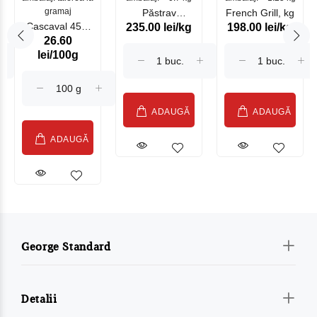
gramaj
Păstrav
French Grill, kg
Cascaval 45%
235.00 lei/kg
198.00 lei/kg
Somonat
26.60
Maasdam
Moldovenesc
lei/100g
Sublime Cow
(075002)
ADAUGĂ
ADAUGĂ
ADAUGĂ
George Standard
Detalii