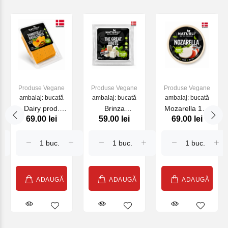
Produse Vegane
Produse Vegane
Produse Vegane
ambalaj: bucată
ambalaj: bucată
ambalaj: bucată
Dairy prod.
Brinza
Mozarella 175
69.00 lei
59.00 lei
69.00 lei
Tomatolly Basil
greceasca The
g NATURLI
200 g NATURLI
great White 200
g NATURLI
ADAUGĂ
ADAUGĂ
ADAUGĂ