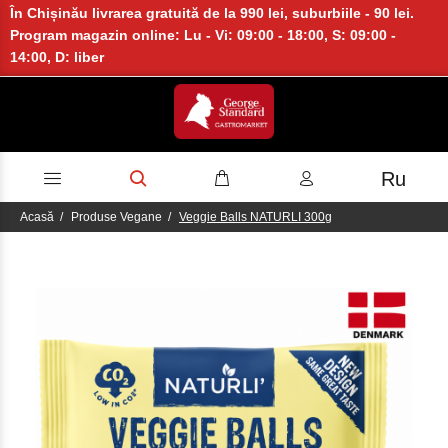
În Chișinău livrarea gratuită de la 990 lei, suburbiile - 90 lei.
Program magazin online: Lu - Vi: 09:00 - 18:00, S: 09:00 -
14:00, D: liber
Ru
Acasă
Produse Vegane
Veggie Balls NATURLI 300g