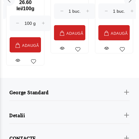
26.60
Maasdam
Moldovenesc
lei/100g
Sublime Cow
(075002)
ADAUGĂ
ADAUGĂ
ADAUGĂ
George Standard
Detalii
CONTACTE