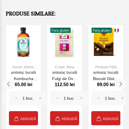
PRODUSE SIMILARE:
Fara gluten
Fara gluten
Sucuri, băuturi
Crupe, făina
Produse Fără
ambalaj: bucată
racoritoare
ambalaj: bucată
ambalaj: bucată
gluten
Kombucha
Fulgi de Ovaz
Biscuiti Gluten
65.00 lei
112.50 lei
89.00 lei
Zero Original
BIO fara gluten
Free Dr. Schar
400ml
600g BioPlanet
ONDULE, 90gr.
ADAUGĂ
ADAUGĂ
ADAUGĂ