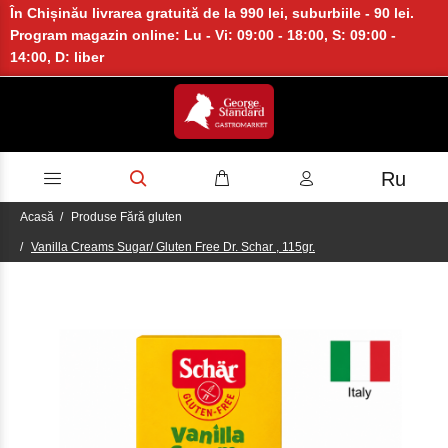
În Chișinău livrarea gratuită de la 990 lei, suburbiile - 90 lei.
Program magazin online: Lu - Vi: 09:00 - 18:00, S: 09:00 -
14:00, D: liber
Ru
Acasă
Produse Fără gluten
Vanilla Creams Sugar/ Gluten Free Dr. Schar , 115gr.