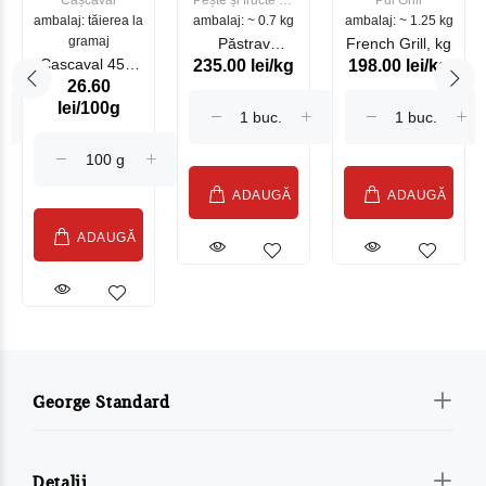
Cașcaval
Pește și fructe de
Pui Grill
ambalaj: tăierea la
ambalaj: ~ 0.7 kg
mare
ambalaj: ~ 1.25 kg
gramaj
Păstrav
French Grill, kg
Cascaval 45%
235.00 lei/kg
198.00 lei/kg
Somonat
26.60
Maasdam
Moldovenesc
lei/100g
Sublime Cow
(075002)
ADAUGĂ
ADAUGĂ
ADAUGĂ
George Standard
Detalii