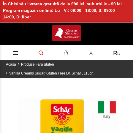
În Chișinău livrarea gratuită de la 990 lei, suburbiile - 90 lei.
Program magazin online: Lu - Vi: 09:00 - 18:00, S: 09:00 -
14:00, D: liber
Ru
Acasă
Produse Fără gluten
Vanilla Creams Sugar/ Gluten Free Dr. Schar , 115gr.