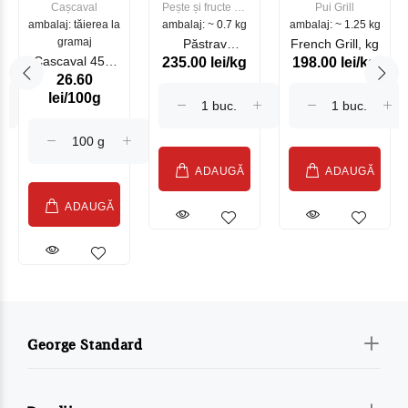
Cașcaval
Pește și fructe de
Pui Grill
ambalaj: tăierea la
ambalaj: ~ 0.7 kg
mare
ambalaj: ~ 1.25 kg
gramaj
Păstrav
French Grill, kg
Cascaval 45%
235.00 lei/kg
198.00 lei/kg
Somonat
26.60
Maasdam
Moldovenesc
lei/100g
Sublime Cow
(075002)
ADAUGĂ
ADAUGĂ
ADAUGĂ
George Standard