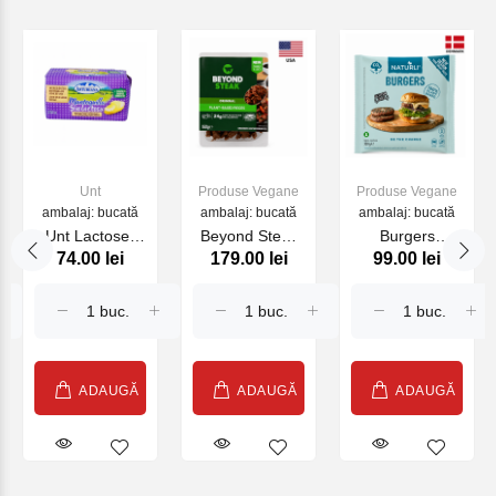
Unt
Produse Vegane
Produse Vegane
ambalaj: bucată
ambalaj: bucată
ambalaj: bucată
Unt Lactose-
Beyond Steak
Burgers
74.00 lei
179.00 lei
99.00 lei
Free
Pieces 160g
NATURLI 320g
ASTURIANA
250 g
ADAUGĂ
ADAUGĂ
ADAUGĂ