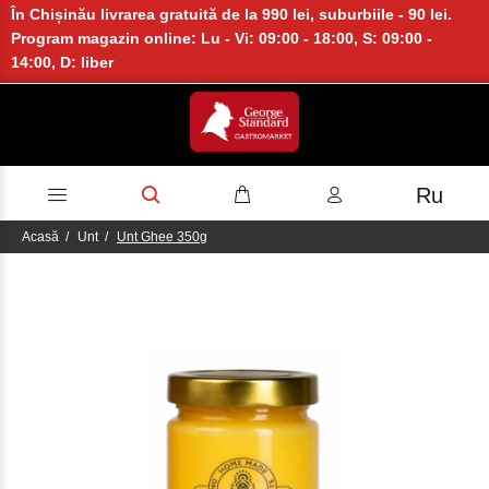
În Chișinău livrarea gratuită de la 990 lei, suburbiile - 90 lei.
Program magazin online: Lu - Vi: 09:00 - 18:00, S: 09:00 -
14:00, D: liber
Ru
Acasă
Unt
Unt Ghee 350g