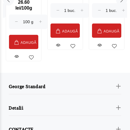
26.60
Maasdam
Moldovenesc
lei/100g
Sublime Cow
(075002)
ADAUGĂ
ADAUGĂ
ADAUGĂ
George Standard
Detalii
CONTACTE