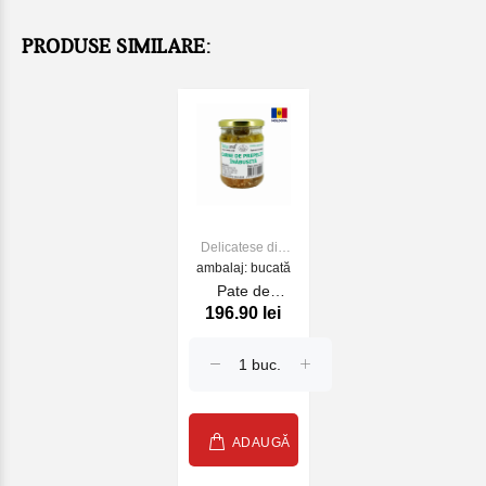
PRODUSE SIMILARE:
Delicatese din
ambalaj: bucată
carne
Pate de
196.90 lei
prepelita 230 gr
ADAUGĂ