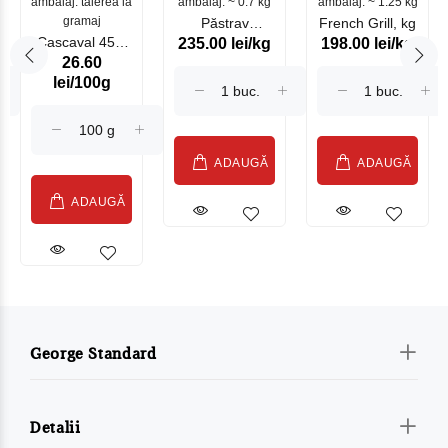
ambalaj: tăierea la
ambalaj: ~ 0.7 kg
mare
ambalaj: ~ 1.25 kg
gramaj
Păstrav
French Grill, kg
Cascaval 45%
235.00 lei/kg
198.00 lei/kg
Somonat
26.60
Maasdam
Moldovenesc
lei/100g
Sublime Cow
(075002)
ADAUGĂ
ADAUGĂ
ADAUGĂ
George Standard
Detalii