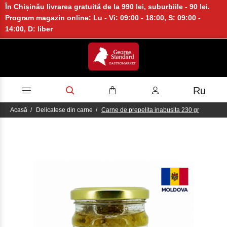
În Chișinău livrarea gratuită de la 990 lei, suburbiile - 90 lei.
Program magazin online: Lu - Vi: 09:00 - 18:00, S: 09:00 -
14:00, D: liber
Ru
Acasă
Delicatese din carne
Carne de prepelita inabusita 230 gr