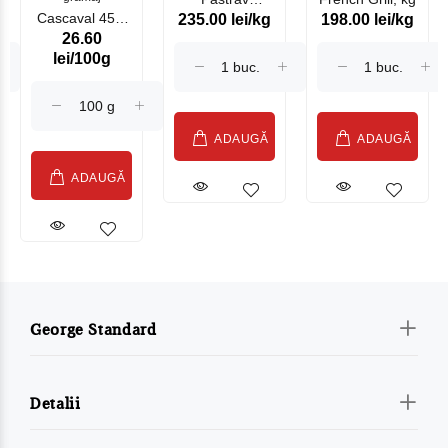
Cascaval 45%
235.00 lei/kg
198.00 lei/kg
Somonat
26.60
Maasdam
Moldovenesc
lei/100g
Sublime Cow
(075002)
ADAUGĂ
ADAUGĂ
ADAUGĂ
George Standard
Detalii