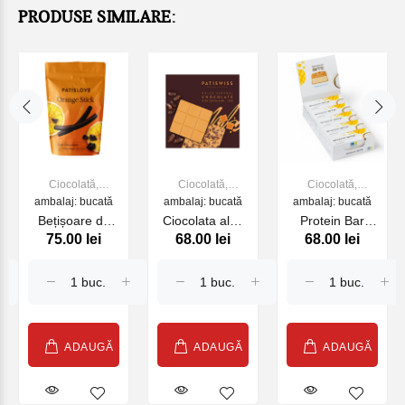
PRODUSE SIMILARE:
Ciocolată,
Ciocolată,
Ciocolată,
bomboane, gume
ambalaj: bucată
bomboane, gume
ambalaj: bucată
bomboane, gume
ambalaj: bucată
de mestecat
de mestecat
de mestecat
Bețișoare de
Ciocolata alba
Protein Bar
75.00 lei
68.00 lei
68.00 lei
portocale in
cu caramela si
"Mango-Cocos"
ciocolata
boabe de
cu ciocolata cu
neagra
cacao
lapte
ADAUGĂ
ADAUGĂ
ADAUGĂ