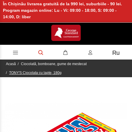
În Chișinău livrarea gratuită de la 990 lei, suburbiile - 90 lei.
Program magazin online: Lu - Vi: 09:00 - 18:00, S: 09:00 -
14:00, D: liber
Ru
Acasă
Ciocolată, bomboane, gume de mestecat
TONY'S Ciocolata cu lapte, 180g