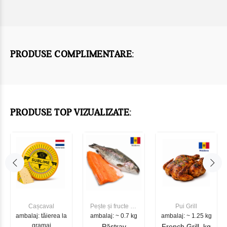
PRODUSE COMPLIMENTARE:
PRODUSE TOP VIZUALIZATE:
Cașcaval
Pește și fructe de
Pui Grill
ambalaj: tăierea la
ambalaj: ~ 0.7 kg
mare
ambalaj: ~ 1.25 kg
gramaj
Păstrav
French Grill, kg