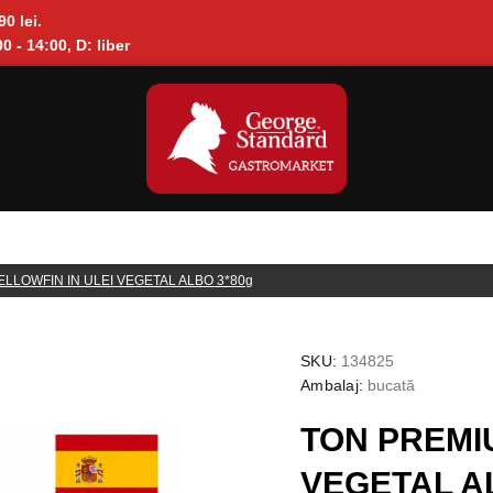
90 lei.
0 - 14:00, D: liber
LLOWFIN IN ULEI VEGETAL ALBO 3*80g
SKU:
134825
Ambalaj:
bucată
TON PREMI
VEGETAL A