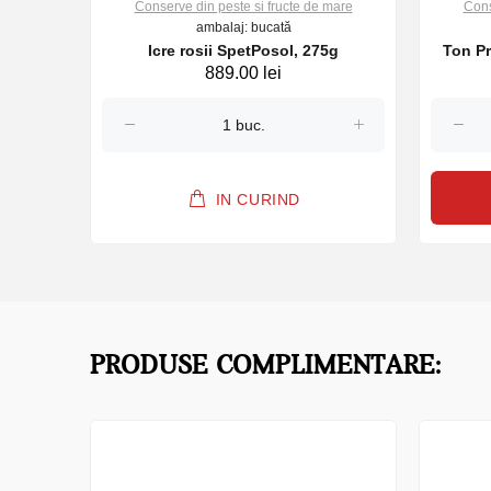
Conserve din peste si fructe de mare
Cons
ambalaj: bucată
Icre rosii SpetPosol, 275g
Ton Pr
889.00 lei
IN CURIND
PRODUSE COMPLIMENTARE: