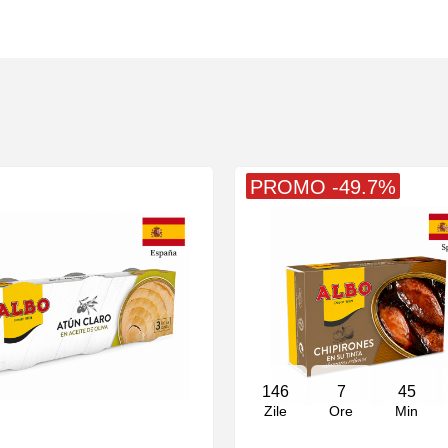
PROMO -49.7%
146
7
45
Zile
Ore
Min