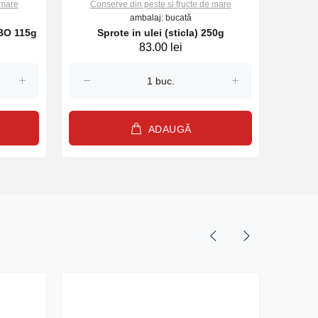
Conserve din peste si fructe de mare
 mare
ambalaj: bucată
Sprote in ulei (sticla) 250g
LBO 115g
83.00 lei
ADAUGĂ