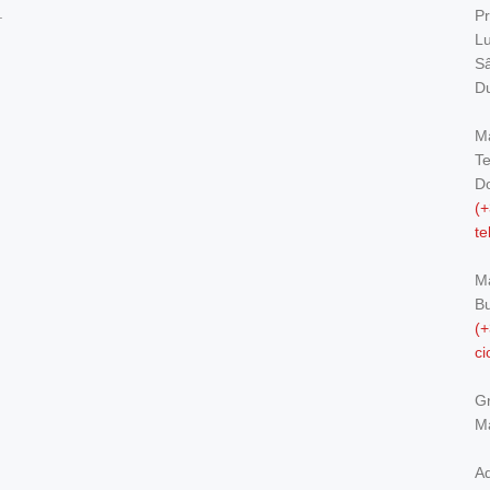
.
Pr
Lu
Sâ
Du
Ma
Te
Do
(+
t
M
Bu
(+
c
Gr
Ma
Ad