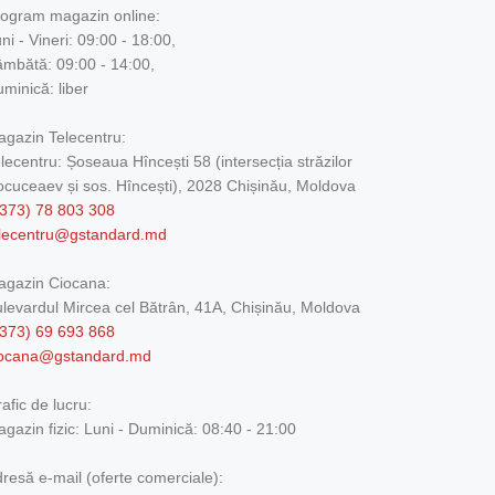
ogram magazin online:
ni - Vineri: 09:00 - 18:00,
mbătă: 09:00 - 14:00,
minică: liber
gazin Telecentru:
lecentru: Șoseaua Hîncești 58 (intersecția străzilor
cuceaev și sos. Hîncești), 2028 Chișinău, Moldova
373) 78 803 308
elecentru@gstandard.md
agazin Ciocana:
levardul Mircea cel Bătrân, 41A, Chișinău, Moldova
373) 69 693 868
iocana@gstandard.md
afic de lucru:
gazin fizic:
Luni - Duminică: 08:40 - 21:00
resă e-mail (oferte comerciale):