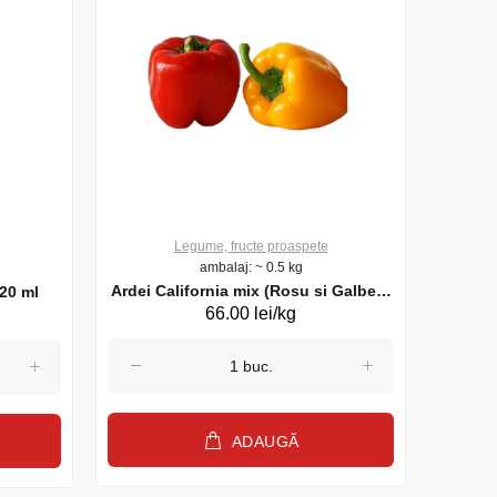
Legume, fructe proaspete
ambalaj: ~ 0.5 kg
Ardei California mix (Rosu si Galben)
20 ml
Bulion
66.00 lei/kg
8%, kg
ADAUGĂ