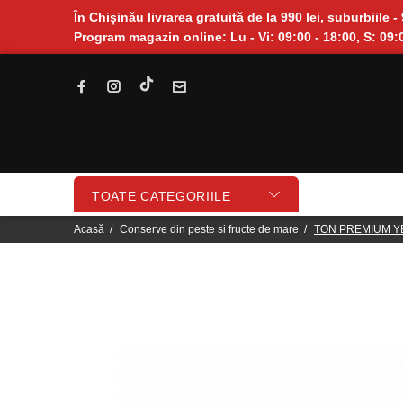
În Chișinău livrarea gratuită de la 990 lei, suburbiile - 
Program magazin online: Lu - Vi: 09:00 - 18:00, S: 09:0
TOATE CATEGORIILE
Acasă
Conserve din peste si fructe de mare
TON PREMIUM YE