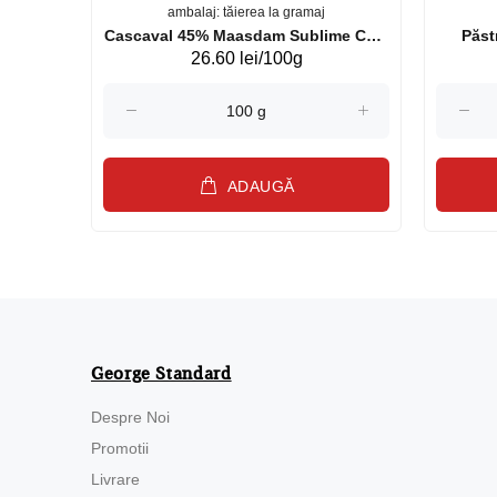
ambalaj: tăierea la gramaj
uperb GS 440g
Cascaval 45% Maasdam Sublime Cow
26.60 lei/100g
(075002)
ADAUGĂ
George Standard
Despre Noi
Promotii
Livrare