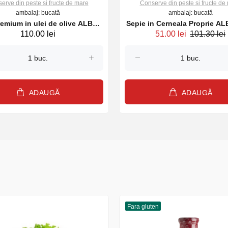
erve din peste si fructe de mare
Conserve din peste si fructe de
ambalaj: bucată
ambalaj: bucată
emium in ulei de olive ALBO
Sepie in Cerneala Proprie A
110.00 lei
51.00 lei
101.30 lei
3*80g
ADAUGĂ
ADAUGĂ
Fara gluten