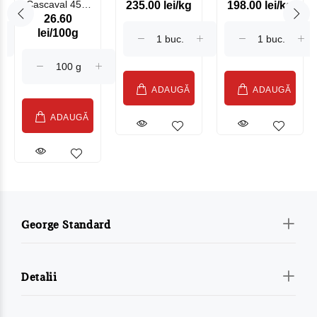
Cascaval 45%
235.00 lei/kg
198.00 lei/kg
Somonat
26.60
Maasdam
Moldovenesc
lei/100g
Sublime Cow
(075002)
ADAUGĂ
ADAUGĂ
ADAUGĂ
George Standard
Detalii