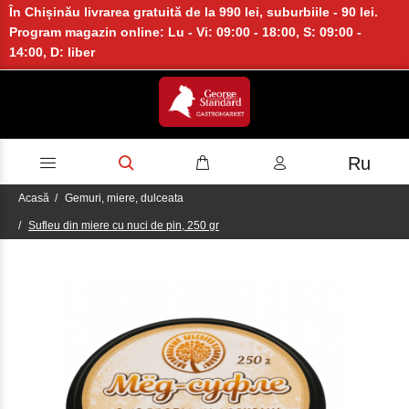
În Chișinău livrarea gratuită de la 990 lei, suburbiile - 90 lei.
Program magazin online: Lu - Vi: 09:00 - 18:00, S: 09:00 -
14:00, D: liber
Ru
Acasă
Gemuri, miere, dulceata
Sufleu din miere cu nuci de pin, 250 gr