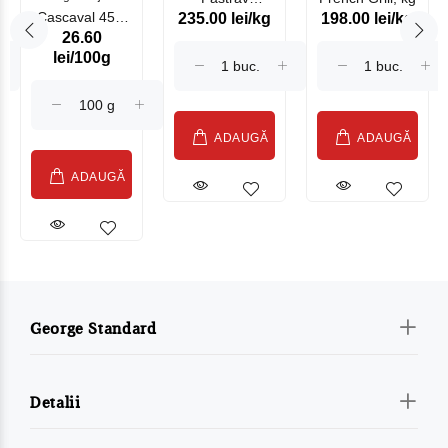
Cascaval 45%
235.00 lei/kg
198.00 lei/kg
Somonat
26.60
Maasdam
Moldovenesc
lei/100g
Sublime Cow
(075002)
ADAUGĂ
ADAUGĂ
ADAUGĂ
George Standard
Detalii