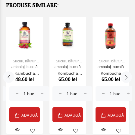
PRODUSE SIMILARE:
Sucuri, băuturi
Sucuri, băuturi
Sucuri, băuturi
ambalaj: bucată
racoritoare
ambalaj: bucată
racoritoare
ambalaj: bucată
racoritoare
Kambucha
Kombucha
Kombucha
48.60 lei
65.00 lei
65.00 lei
Zmeura 400 ml
Coconut 400ml
Peach 400ml
ADAUGĂ
ADAUGĂ
ADAUGĂ