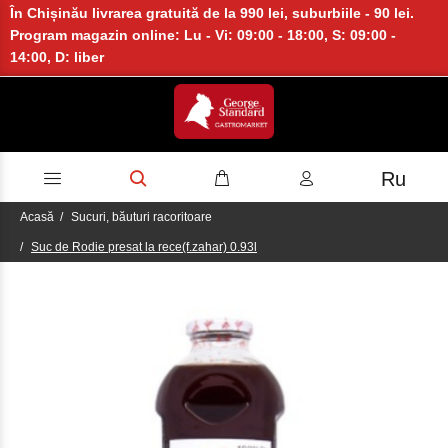
În Chișinău livrarea gratuită de la 990 lei, suburbiile - 90 lei.
Program magazin online: Lu - Vi: 09:00 - 18:00, S: 09:00 -
14:00, D: liber
Ru
Acasă
Sucuri, băuturi racoritoare
Suc de Rodie presat la rece(f.zahar) 0.93l