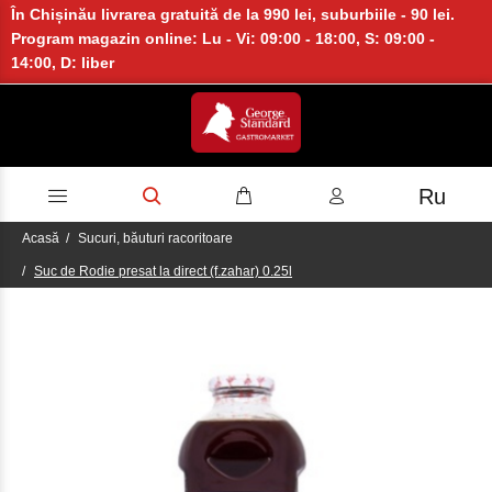
În Chișinău livrarea gratuită de la 990 lei, suburbiile - 90 lei.
Program magazin online: Lu - Vi: 09:00 - 18:00, S: 09:00 -
14:00, D: liber
Ru
Acasă
Sucuri, băuturi racoritoare
Suc de Rodie presat la direct (f.zahar) 0.25l