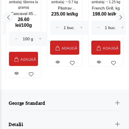
ambalaj: tăierea la
ambalaj: ~ 0.7 kg
mare
ambalaj: ~ 1.25 kg
gramaj
Păstrav
French Grill, kg
Cascaval 45%
235.00 lei/kg
198.00 lei/kg
Somonat
26.60
Maasdam
Moldovenesc
lei/100g
Sublime Cow
(075002)
ADAUGĂ
ADAUGĂ
ADAUGĂ
George Standard
Detalii