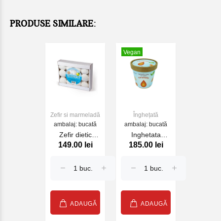
PRODUSE SIMILARE:
Vegan
Zefir si marmeladă
Înghețată
ambalaj: bucată
ambalaj: bucată
Zefir dietic
Inghetata
149.00 lei
185.00 lei
"Belevsky
vegetala
product", de
Caramel din
mere, 560 gr.
lapte de
migdale 200g
ADAUGĂ
ADAUGĂ