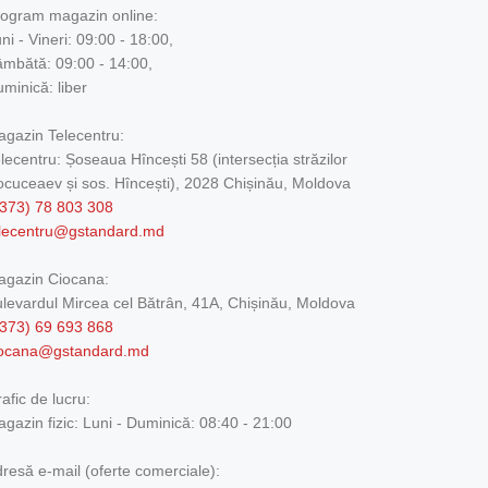
ogram magazin online:
ni - Vineri: 09:00 - 18:00,
mbătă: 09:00 - 14:00,
minică: liber
gazin Telecentru:
lecentru: Șoseaua Hîncești 58 (intersecția străzilor
cuceaev și sos. Hîncești), 2028 Chișinău, Moldova
373) 78 803 308
elecentru@gstandard.md
agazin Ciocana:
levardul Mircea cel Bătrân, 41A, Chișinău, Moldova
373) 69 693 868
iocana@gstandard.md
afic de lucru:
gazin fizic:
Luni - Duminică: 08:40 - 21:00
resă e-mail (oferte comerciale):