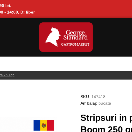
90 lei.
0 - 14:00, D: liber
m 250 gr.
SKU:
147418
Ambalaj:
bucată
Stripsuri i
Boom 250 gr