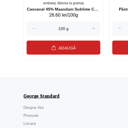
ambalaj: tăierea la gramaj
uperb GS 440g
Cascaval 45% Maasdam Sublime Cow
26.60 lei/100g
(075002)
ADAUGĂ
George Standard
Despre Noi
Promotii
Livrare