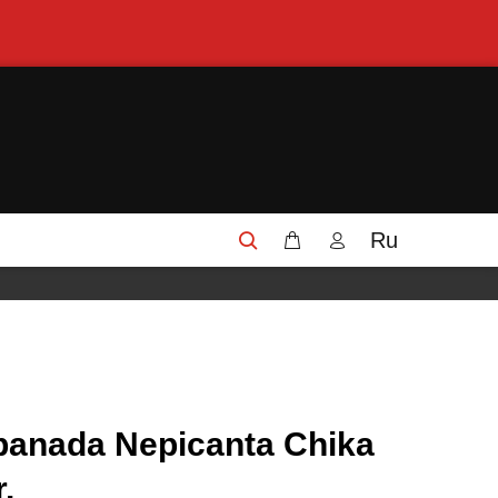
Ru
n panada Nepicanta Chika
.