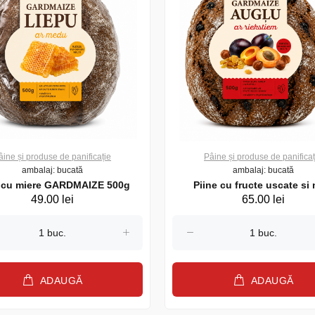
âine și produse de panificație
Pâine și produse de panificaț
ambalaj: bucată
ambalaj: bucată
e cu miere GARDMAIZE 500g
Piine cu fructe uscate si 
49.00 lei
65.00 lei
GARDMAIZE 500g
ADAUGĂ
ADAUGĂ