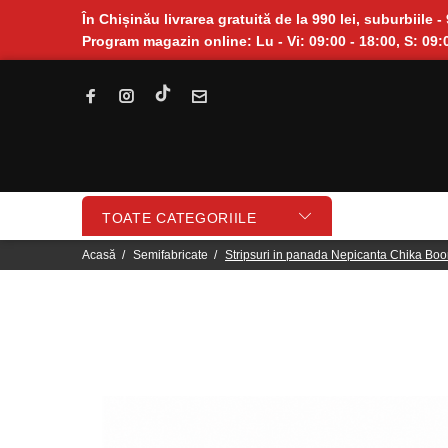
În Chișinău livrarea gratuită de la 990 lei, suburbiile - 
Program magazin online: Lu - Vi: 09:00 - 18:00, S: 09:0
TOATE CATEGORIILE
Acasă
Semifabricate
Stripsuri in panada Nepicanta Chika Boo