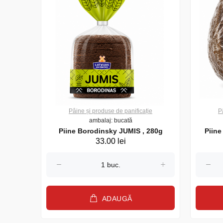
ie
Pâine și produse de panificație
P
ambalaj: bucată
 ovaz
Piine Borodinsky JUMIS , 280g
Piin
33.00 lei
500 g
ADAUGĂ