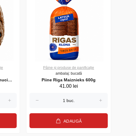
ie
Pâine și produse de panificație
P
ambalaj: bucată
nuci
Piine Riga Maiznieks 600g
Piine 
41.00 lei
ADAUGĂ