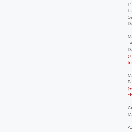
.
Pr
Lu
Sâ
Du
Ma
Te
Do
(+
t
M
Bu
(+
c
Gr
Ma
Ad