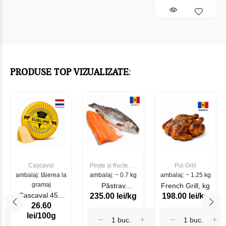
PRODUSE TOP VIZUALIZATE:
Cașcaval
Pește și fructe de
Pui Grill
ambalaj: tăierea la
ambalaj: ~ 0.7 kg
mare
ambalaj: ~ 1.25 kg
gramaj
Păstrav
French Grill, kg
Cascaval 45%
235.00 lei/kg
198.00 lei/kg
Somonat
26.60
Maasdam
Moldovenesc
lei/100g
Sublime Cow