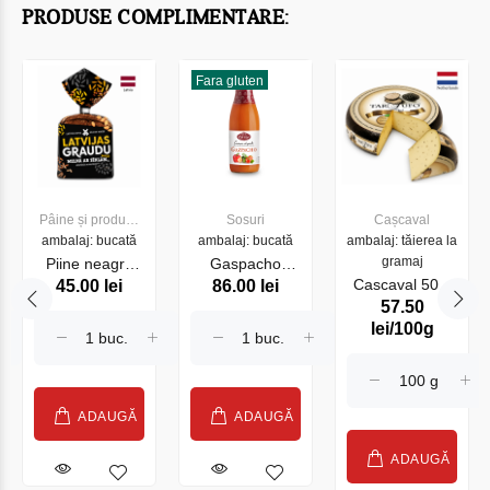
PRODUSE COMPLIMENTARE:
Fara gluten
Pâine și produse
Sosuri
Cașcaval
ambalaj: bucată
de panificație
ambalaj: bucată
ambalaj: tăierea la
gramaj
Piine neagra
Gaspacho
Cascaval 50%
45.00 lei
86.00 lei
din Latvia cu
Ferrer original
57.50
Farm Tartufo
seminte , 340g
720 ml
lei/100g
(070675)
ADAUGĂ
ADAUGĂ
ADAUGĂ