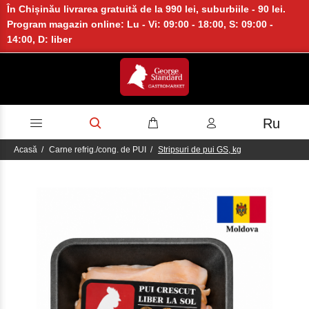
În Chișinău livrarea gratuită de la 990 lei, suburbiile - 90 lei.
Program magazin online: Lu - Vi: 09:00 - 18:00, S: 09:00 -
14:00, D: liber
Ru
Acasă
Carne refrig./cong. de PUI
Stripsuri de pui GS, kg