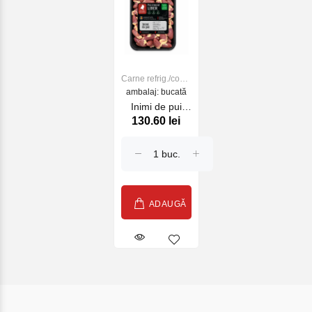
Carne refrig./cong.
ambalaj: bucată
de PUI
Inimi de pui
130.60 lei
500g
ADAUGĂ