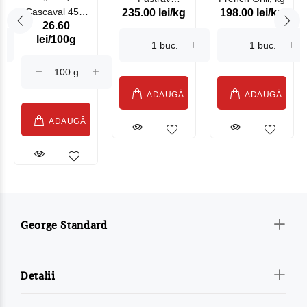
Cascaval 45%
235.00 lei/kg
198.00 lei/kg
Somonat
26.60
Maasdam
Moldovenesc
lei/100g
Sublime Cow
(075002)
ADAUGĂ
ADAUGĂ
ADAUGĂ
George Standard
Detalii