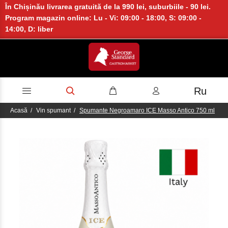
În Chișinău livrarea gratuită de la 990 lei, suburbiile - 90 lei.
Program magazin online: Lu - Vi: 09:00 - 18:00, S: 09:00 -
14:00, D: liber
Ru
Acasă
Vin spumant
Spumante Negroamaro ICE Masso Antico 750 ml