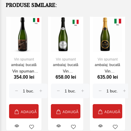
PRODUSE SIMILARE:
Vin spumant
Vin spumant
Vin spumant
ambalaj: bucată
ambalaj: bucată
ambalaj: bucată
Vin spumant
Vin
Vin
354.00 lei
658.00 lei
635.00 lei
Edmond
Franciacorta Lo
Franciacorta Lo
Dantes
Sparviere Brut
Sparviere Brut
FELLINE , alb,
Saten, 750ml
Cuvee №7,
750 ml
750ml
ADAUGĂ
ADAUGĂ
ADAUGĂ