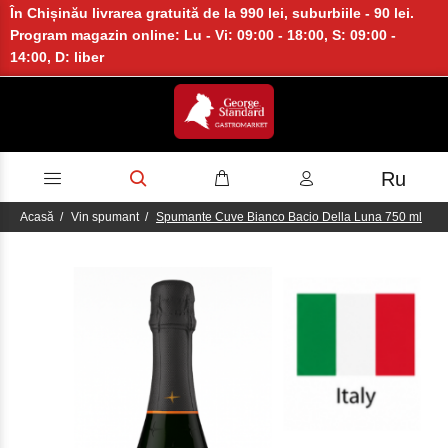
În Chișinău livrarea gratuită de la 990 lei, suburbiile - 90 lei.
Program magazin online: Lu - Vi: 09:00 - 18:00, S: 09:00 -
14:00, D: liber
Ru
Acasă
Vin spumant
Spumante Cuve Bianco Bacio Della Luna 750 ml