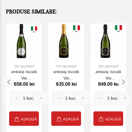
PRODUSE SIMILARE:
Vin spumant
Vin spumant
Vin spumant
ambalaj: bucată
ambalaj: bucată
ambalaj: bucată
Vin
Vin
Vin
658.00 lei
635.00 lei
849.00 lei
Franciacorta Lo
Franciacorta Lo
Franciacorta Lo
Sparviere Brut
Sparviere Brut
Sparviere Brut
Saten, 750ml
Cuvee №7,
Millesimato
750ml
2018, 750ml
ADAUGĂ
ADAUGĂ
ADAUGĂ