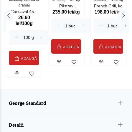
gramaj
Păstrav
French Grill, kg
Cascaval 45%
235.00 lei/kg
198.00 lei/kg
Somonat
26.60
Maasdam
Moldovenesc
lei/100g
Sublime Cow
(075002)
ADAUGĂ
ADAUGĂ
ADAUGĂ
George Standard
Detalii