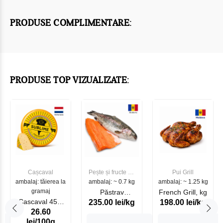
PRODUSE COMPLIMENTARE:
PRODUSE TOP VIZUALIZATE:
Cașcaval
Pește și fructe de
Pui Grill
ambalaj: tăierea la
ambalaj: ~ 0.7 kg
mare
ambalaj: ~ 1.25 kg
gramaj
Păstrav
French Grill, kg
Cascaval 45%
235.00 lei/kg
198.00 lei/kg
Somonat
26.60
Maasdam
Moldovenesc
lei/100g