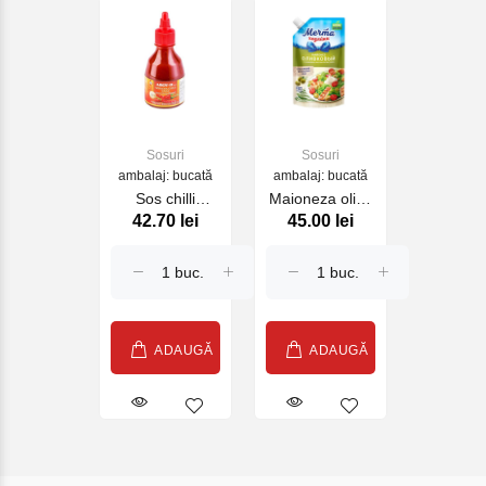
Sosuri
Sosuri
ambalaj: bucată
ambalaj: bucată
Sos chilli
Maioneza olive
42.70 lei
45.00 lei
Sriracha Aroy-D
350ml
230gr
ADAUGĂ
ADAUGĂ