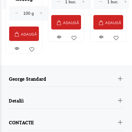
Sublime Cow
(075002)
ADAUGĂ
ADAUGĂ
ADAUGĂ
George Standard
Detalii
CONTACTE