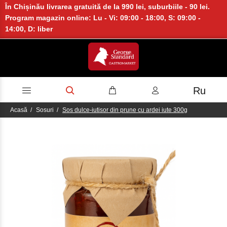
În Chișinău livrarea gratuită de la 990 lei, suburbiile - 90 lei.
Program magazin online: Lu - Vi: 09:00 - 18:00, S: 09:00 -
14:00, D: liber
Ru
Acasă
Sosuri
Sos dulce-iutisor din prune cu ardei iute 300g