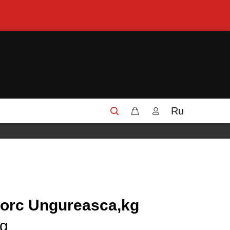
Ru
porc Ungureasca,kg
0g