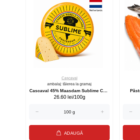
Cașcaval
ambalaj: tăierea la gramaj
uperb GS 440g
Cascaval 45% Maasdam Sublime Cow
26.60 lei/100g
(075002)
ADAUGĂ