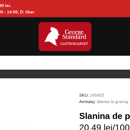
90 lei.
0 - 14:00, D: liber
SKU:
145603
Ambalaj:
tăierea la gramaj
Slanina de 
20.49 lei/10