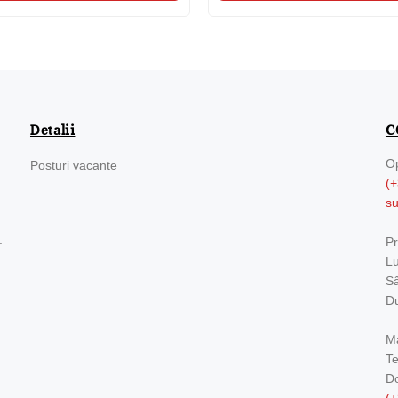
Detalii
C
Op
Posturi vacante
(+
s
.
Pr
Lu
Sâ
Du
Ma
Te
Do