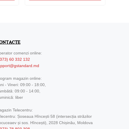
ONTACTE
erator comenzi online:
373) 60 332 132
upport@gstandard.md
ogram magazin online:
ni - Vineri: 09:00 - 18:00,
mbătă: 09:00 - 14:00,
minică: liber
gazin Telecentru:
lecentru: Șoseaua Hîncești 58 (intersecția străzilor
cuceaev și sos. Hîncești), 2028 Chișinău, Moldova