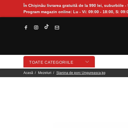
În Chișinău livrarea gratuită de la 990 lei, suburbiile - 
Program magazin online: Lu - Vi: 09:00 - 18:00, S: 09:0
TOATE CATEGORIILE
Acasă
Mezeluri
Slanina de porc Ungureasca,kg