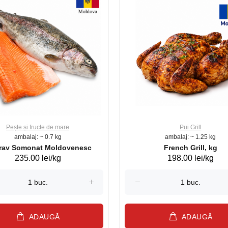
Pește și fructe de mare
Pui Grill
ambalaj: ~ 0.7 kg
ambalaj: ~ 1.25 kg
Păstrav Somonat Moldovenesc
French Grill, kg
235.00 lei/kg
198.00 lei/kg
ADAUGĂ
ADAUGĂ