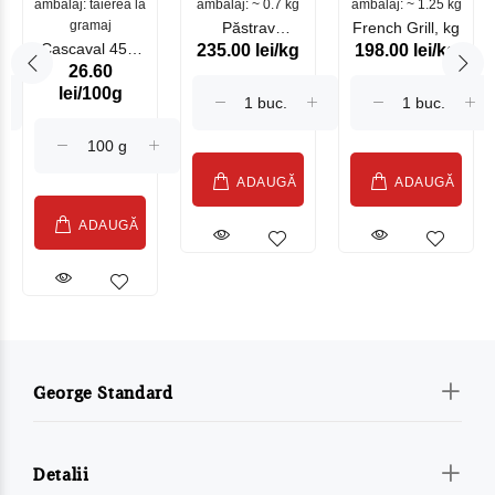
ambalaj: tăierea la
ambalaj: ~ 0.7 kg
mare
ambalaj: ~ 1.25 kg
gramaj
Păstrav
French Grill, kg
Cascaval 45%
235.00 lei/kg
198.00 lei/kg
Somonat
26.60
Maasdam
Moldovenesc
lei/100g
Sublime Cow
(075002)
ADAUGĂ
ADAUGĂ
ADAUGĂ
George Standard
Detalii