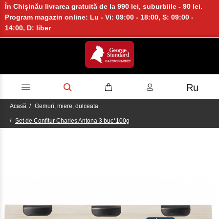
În Chișinău livrarea gratuită de la 990 lei, suburbiile - 90 lei.
Program magazin online: Lu - Vi: 09:00 - 18:00, S: 09:00 -
14:00, D: liber
Ru
Acasă
Gemuri, miere, dulceata
Set de Confitur Charles Antona 3 buc*100g