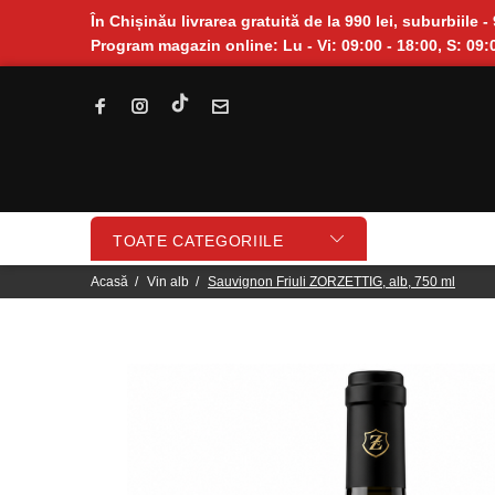
În Chișinău livrarea gratuită de la 990 lei, suburbiile - 
Program magazin online: Lu - Vi: 09:00 - 18:00, S: 09:0
TOATE CATEGORIILE
Acasă
Vin alb
Sauvignon Friuli ZORZETTIG, alb, 750 ml