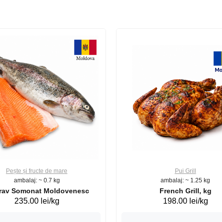
Pește și fructe de mare
Pui Grill
ambalaj: ~ 0.7 kg
ambalaj: ~ 1.25 kg
Păstrav Somonat Moldovenesc
French Grill, kg
235.00 lei/kg
198.00 lei/kg