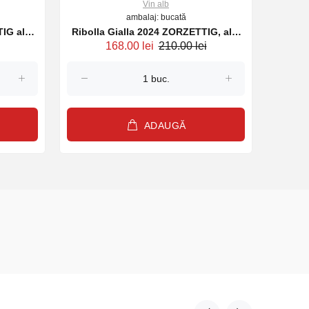
Vin alb
ambalaj: bucată
Ribolla Gialla 2024 ZORZETTIG, alb,
Vi
168.00 lei
210.00 lei
750ml
ADAUGĂ