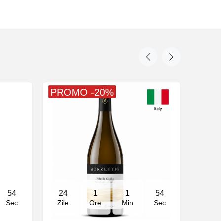
PROMO -20%
54
24
1
1
54
Sec
Zile
Ore
Min
Sec