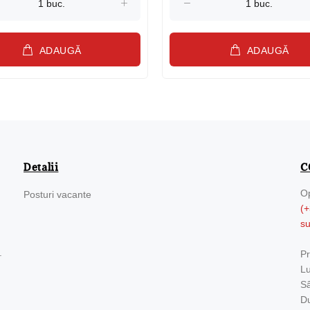
ADAUGĂ
ADAUGĂ
Detalii
C
Op
Posturi vacante
(+
s
.
Pr
Lu
Sâ
Du