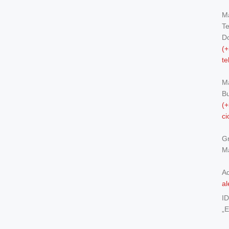
Ma
Te
Do
(+
t
M
Bu
(+
c
Gr
Ma
Ad
al
I
„