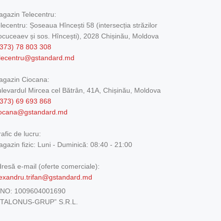
gazin Telecentru:
lecentru: Șoseaua Hîncești 58 (intersecția străzilor
cuceaev și sos. Hîncești), 2028 Chișinău, Moldova
373) 78 803 308
elecentru@gstandard.md
agazin Ciocana:
levardul Mircea cel Bătrân, 41A, Chișinău, Moldova
373) 69 693 868
iocana@gstandard.md
afic de lucru:
gazin fizic:
Luni - Duminică: 08:40 - 21:00
resă e-mail (oferte comerciale):
exandru.trifan@gstandard.md
DNO:
1009604001690
ETALONUS-GRUP” S.R.L.