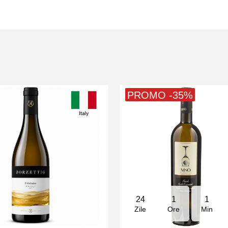
PROMO -35%
24
1
1
Zile
Ore
Min