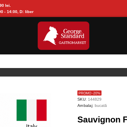
90 lei.
0 - 14:00, D: liber
PROMO -20%
SKU:
144829
Ambalaj:
bucată
Sauvignon F