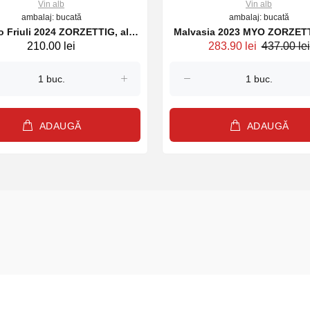
Vin alb
Vin alb
ambalaj: bucată
ambalaj: bucată
li 2024 ZORZETTIG, alb,
Malvasia 2023 MYO ZORZETTIG alb,
210.00 lei
283.90 lei
437.00 lei
750 ml
750ml
ADAUGĂ
ADAUGĂ