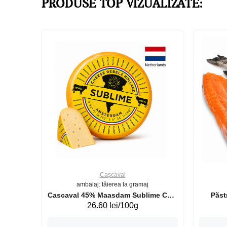
PRODUSE TOP VIZUALIZATE:
Cașcaval
ambalaj: tăierea la gramaj
uperb GS 440g
Cascaval 45% Maasdam Sublime Cow
26.60 lei/100g
(075002)