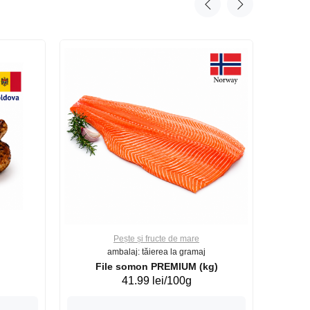
Pește și fructe de mare
ambalaj: tăierea la gramaj
File somon PREMIUM (kg)
41.99 lei/100g