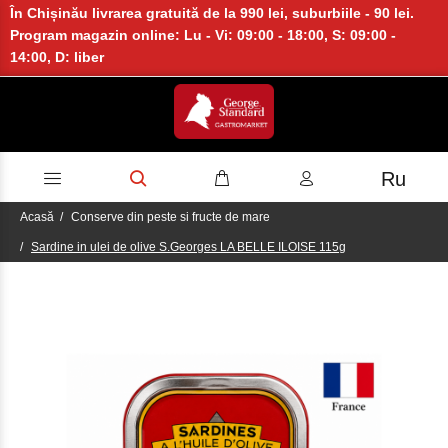
În Chișinău livrarea gratuită de la 990 lei, suburbiile - 90 lei.
Program magazin online: Lu - Vi: 09:00 - 18:00, S: 09:00 -
14:00, D: liber
Ru
Acasă
Conserve din peste si fructe de mare
Sardine in ulei de olive S.Georges LA BELLE ILOISE 115g