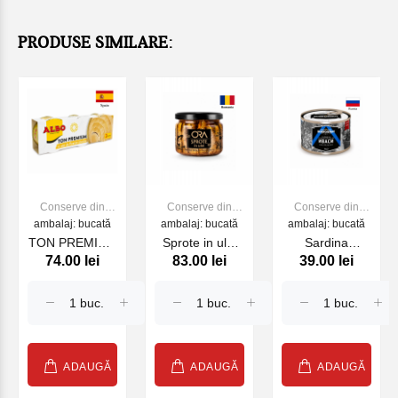
PRODUSE SIMILARE:
Conserve din
Conserve din
Conserve din
peste si fructe de
ambalaj: bucată
peste si fructe de
ambalaj: bucată
peste si fructe de
ambalaj: bucată
mare
mare
mare
TON PREMIUM
Sprote in ulei
Sardina
74.00 lei
83.00 lei
39.00 lei
YELLOWFIN IN
(sticla) 250g
Dobroflot 245g
ULEI VEGETAL
(Ivasi)
ALBO 3*80g
ADAUGĂ
ADAUGĂ
ADAUGĂ