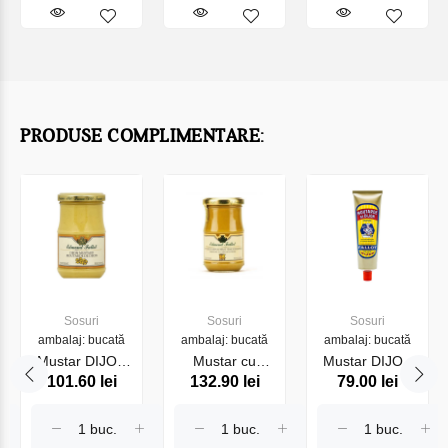
PRODUSE COMPLIMENTARE:
Sosuri
Sosuri
Sosuri
ambalaj: bucată
ambalaj: bucată
ambalaj: bucată
Mustar DIJON
Mustar cu
Mustar DIJON
101.60 lei
132.90 lei
79.00 lei
EDMOND
miere si vin
Tube France
FALLOT
balsamic
150g (20599)
FALLOT
EDMOND