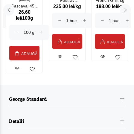
Păstrav
French Grill, kg
Cascaval 45%
235.00 lei/kg
198.00 lei/kg
Somonat
26.60
Maasdam
Moldovenesc
lei/100g
Sublime Cow
(075002)
ADAUGĂ
ADAUGĂ
ADAUGĂ
George Standard
Detalii