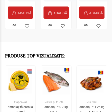
France 210g
FALLOT
(20599)
France 210g
(23646)
ADAUGĂ
ADAUGĂ
ADAUGĂ
PRODUSE TOP VIZUALIZATE:
Cașcaval
Pește și fructe de
Pui Grill
ambalaj: tăierea la
ambalaj: ~ 0.7 kg
mare
ambalaj: ~ 1.25 kg
gramaj